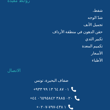
روابط مفيدة
شفط،
شدّ الوجه
تجميل الأنف
حقن الدهون في منطقة الأرداف
تكبير الثدي
تكميم المعدة
الأسعار
الأطباء
الاتصال
ضفاف البحيرة، تونس
٠١ ٨٧ ٦٤ ١٣ ٩٩ ٩٣٣+
٠٢٠ ٣٨٨٥ ٠٦٥٩٥٨٤٢ ٤٤+
١ ٤٣٨-٧٩٧-٠٢٠٧+