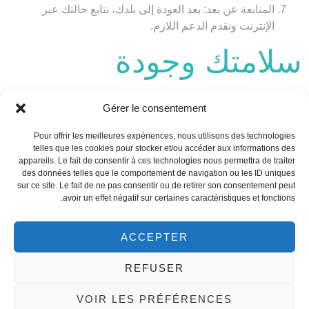
المتابعة عن بعد:
بعد العودة إلى بلدك، نتابع حالتك عبر
الإنترنت ونقدم الدعم اللازم.
سلامتك وجودة
العيادات
Gérer le consentement
Pour offrir les meilleures expériences, nous utilisons des technologies
نحرص على اختيار عيادات تونسية حاصلة على شهادات الجودة
telles que les cookies pour stocker et/ou accéder aux informations des
appareils. Le fait de consentir à ces technologies nous permettra de traiter
الدولية، مثل اعتماد JCI أو ISO. جميع العيادات تتبع بروتوكولات
des données telles que le comportement de navigation ou les ID uniques
صارمة للتعقيم والسلامة. فريق التخدير مؤهل وذو خبرة، ويتم
sur ce site. Le fait de ne pas consentir ou de retirer son consentement peut
استخدام مواد تخدير آمنة. المتابعة بعد العملية تشمل زيارات دورية
avoir un effet négatif sur certaines caractéristiques et fonctions.
للطبيب وتواصلاً مستمراً لضمان التعافي السليم.
ACCEPTER
فترة النقاهة ومدة
REFUSER
الإقامة
VOIR LES PRÉFÉRENCES