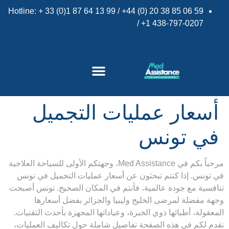
Hotline: + 33 (0)1 87 64 13 99 / +44 (0) 20 38 85 06 59
/ +1 438-797-0207
×
أسعار عمليات التجميل
في تونس
مرحباً بكم في
Med Assistance
، وجهتكم الأولى للسياحة العلاجية
في تونس. إذا كنتم تبحثون عن
أسعار عمليات التجميل في تونس
تنافسية مع جودة عالمية، فأنتم في المكان الصحيح. تونس أصبحت
وجهة مفضلة لمرضى الخليج وليبيا والجزائر بفضل أسعارها
المعقولة، أطبائها ذوي الخبرة، وعياداتها المجهزة بأحدث التقنيات.
نقدم لكم في هذه الصفحة تفاصيل شاملة حول تكاليف العمليات،