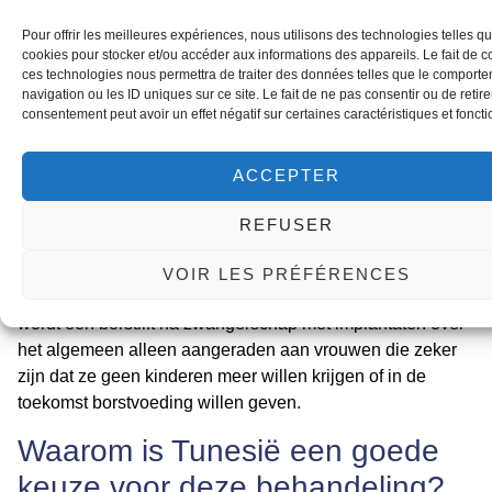
Het eerste herstel, waarbij u weer dagelijkse lichte
Pour offrir les meilleures expériences, nous utilisons des technologies telles qu
cookies pour stocker et/ou accéder aux informations des appareils. Le fait de c
activiteiten kunt doen, duurt ongeveer 1-2 weken. Sporten
ces technologies nous permettra de traiter des données telles que le comport
en zware inspanning moeten 4 tot 6 weken worden
navigation ou les ID uniques sur ce site. Le fait de ne pas consentir ou de retire
vermeden. Het definitieve, natuurlijke resultaat en de
consentement peut avoir un effet négatif sur certaines caractéristiques et foncti
vervaging van de littekens zijn na enkele maanden
volledig zichtbaar.
ACCEPTER
Is borstvoeding nog mogelijk na
REFUSER
deze ingreep?
VOIR LES PRÉFÉRENCES
De ingreep kan de melkkanalen beïnvloeden. Daarom
wordt een
borstlift na zwangerschap
met implantaten over
het algemeen alleen aangeraden aan vrouwen die zeker
zijn dat ze geen kinderen meer willen krijgen of in de
toekomst borstvoeding willen geven.
Waarom is Tunesië een goede
keuze voor deze behandeling?