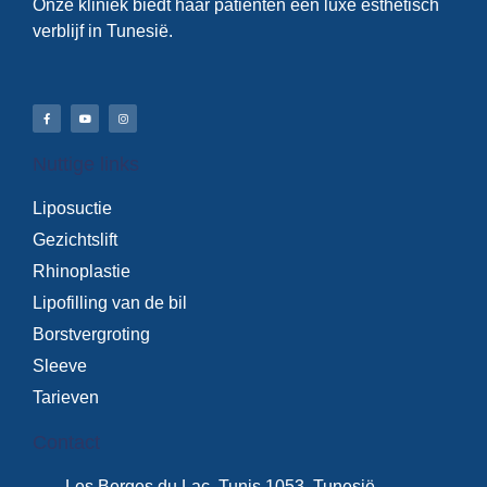
Onze kliniek biedt haar patiënten een luxe esthetisch
verblijf in Tunesië.
Nuttige links
Liposuctie
Gezichtslift
Rhinoplastie
Lipofilling van de bil
Borstvergroting
Sleeve
Tarieven
Contact
Les Berges du Lac, Tunis 1053, Tunesië