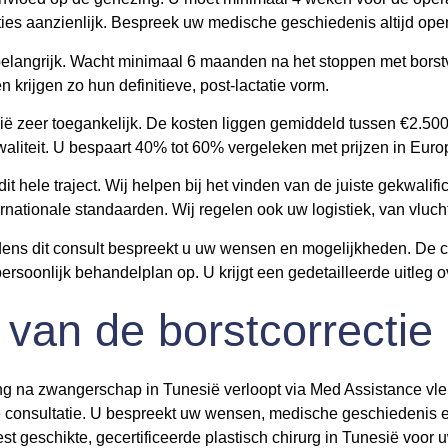
aties aanzienlijk. Bespreek uw medische geschiedenis altijd ope
belangrijk. Wacht minimaal 6 maanden na het stoppen met borstv
n krijgen zo hun definitieve, post-lactatie vorm.
ië zeer toegankelijk. De kosten liggen gemiddeld tussen €2.500 e
liteit. U bespaart 40% tot 60% vergeleken met prijzen in Euro
t hele traject. Wij helpen bij het vinden van de juiste gekwalif
nationale standaarden. Wij regelen ook uw logistiek, van vlucht t
ijdens dit consult bespreekt u uw wensen en mogelijkheden. De 
ersoonlijk behandelplan op. U krijgt een gedetailleerde uitleg ov
 van de borstcorrectie
ting na zwangerschap in Tunesië verloopt via Med Assistance vl
ne consultatie. U bespreekt uw wensen, medische geschiedenis 
t geschikte, gecertificeerde plastisch chirurg in Tunesië voor 