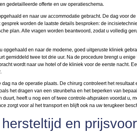
 een gedetailleerde offerte en uw operatieschema.
opgehaald en naar uw accommodatie gebracht. De dag voor de in
it gesprek worden de laatste details besproken: de incisietechnie
ische plan. Alle vragen worden beantwoord, zodat u volledig ge
u opgehaald en naar de moderne, goed uitgeruste kliniek gebrach
t gemiddeld twee tot drie uur. Na de procedure brengt u enige 
bracht wordt naar uw hotel of de kliniek voor de eerste nacht. 
.
 dag na de operatie plaats. De chirurg controleert het resultaat
is, zoals het dragen van een steunbeha en het beperken van be
en duurt, heeft u nog een of twee controle-afspraken voordat u, me
ce zorgt voor al het transport en blijft ook na uw terugkeer bes
hersteltijd en prijsvoor