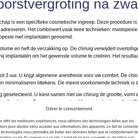
borstvergroting na z
chap is een specifieke cosmetische ingreep. Deze procedure i
 adresseren. Het combineert vaak twee technieken: mastopexie (
stopexie met implantaten genoemd.
olume en heft de verzakking op. De chirurg verwijdert overtollig
hij implantaten om het gewenste volume te creëren. Het resultaat
ot 3 uur. U krijgt algemene anesthesie voor uw comfort. De chir
 minimaliseren littekens. De meest voorkomende techniek is de an
 geselecteerd. U kiest samen met uw chirurg de grootte, vorm en
n veilige keuze. Ze geven een natuurlijk aanvoelend resultaat.
Gérer le consentement
superieure resultaten. Een simpele borstvergroting lost alleen 
r offrir les meilleures expériences, nous utilisons des technologies telles que les
kies pour stocker et/ou accéder aux informations des appareils. Le fait de consenti
atie corrigeert alle aspecten optimaal. Lees meer over de basisp
 technologies nous permettra de traiter des données telles que le comportement d
igation ou les ID uniques sur ce site. Le fait de ne pas consentir ou de retirer son