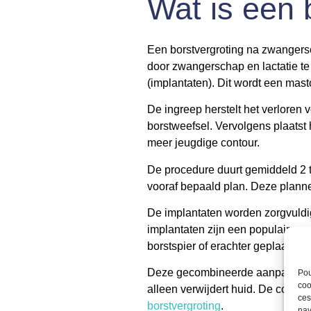
Wat is een 
Een borstvergroting na zwangers
door zwangerschap en lactatie te
(implantaten). Dit wordt een ma
De ingreep herstelt het verloren v
borstweefsel. Vervolgens plaatst 
meer jeugdige contour.
De procedure duurt gemiddeld 2 t
vooraf bepaald plan. Deze plannen
De implantaten worden zorgvuldig
implantaten zijn een populaire e
borstspier of erachter geplaatst.
Deze gecombineerde aanpak biedt 
Pou
coo
alleen verwijdert huid. De combin
ces
borstvergroting
.
nav