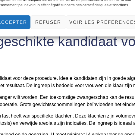
sentement peut avoir un effet négatif sur certaines caractéristiques et fonctions.
 zwangerschap is goed te managen. De eerste dagen draagt u e
 hervatten. De meeste vrouwen keren na 2 weken terug naar kan
ACCEPTER
REFUSER
VOIR LES PRÉFÉRENCE
 geschikte kandidaat v
ndidaat voor deze procedure. Ideale kandidaten zijn in goede 
et resultaat. De ingreep is bedoeld voor vrouwen die klaar zijn
zwanger wilt worden. Een toekomstige zwangerschap kan de resu
e operatie. Grote gewichtsschommelingen beïnvloeden het eindre
last heeft van specifieke klachten. Deze klachten zijn volumev
osis) en verwijde areola’s zijn indicaties. De ingreep is ideaal a
nvloed op de genezing. U moet minimaal 4 weken voor de opera