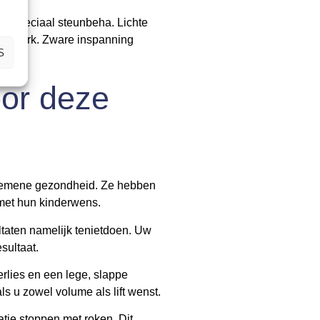
en speciaal steunbeha. Lichte
toorwerk. Zware inspanning
S
oor deze
algemene gezondheid. Ze hebben
 met hun kinderwens.
ltaten namelijk tenietdoen. Uw
sultaat.
erlies en een lege, slappe
ls u zowel volume als lift wenst.
tie stoppen met roken. Dit