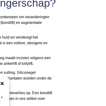
wangerschap?
s ontworpen om veranderingen
borstlift) en augmentatie
e huid en verstevigt het
 is een vollere, stevigere en
urg maakt incisies volgens een
kerlift of lollylift.
 vulling. Siliconegel
 De implantaten worden onder de
volumeverlies op. Een borstlift
r à
rincipes in ons artikel over
e