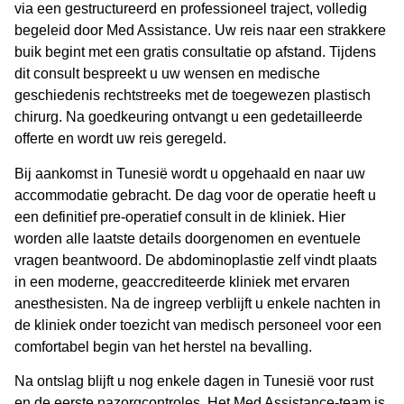
via een gestructureerd en professioneel traject, volledig
begeleid door Med Assistance. Uw reis naar een strakkere
buik begint met een gratis consultatie op afstand. Tijdens
dit consult bespreekt u uw wensen en medische
geschiedenis rechtstreeks met de toegewezen plastisch
chirurg. Na goedkeuring ontvangt u een gedetailleerde
offerte en wordt uw reis geregeld.
Bij aankomst in Tunesië wordt u opgehaald en naar uw
accommodatie gebracht. De dag voor de operatie heeft u
een definitief pre-operatief consult in de kliniek. Hier
worden alle laatste details doorgenomen en eventuele
vragen beantwoord. De
abdominoplastie
zelf vindt plaats
in een moderne, geaccrediteerde kliniek met ervaren
anesthesisten. Na de ingreep verblijft u enkele nachten in
de kliniek onder toezicht van medisch personeel voor een
comfortabel begin van het
herstel na bevalling
.
Na ontslag blijft u nog enkele dagen in Tunesië voor rust
en de eerste nazorgcontroles. Het Med Assistance-team is