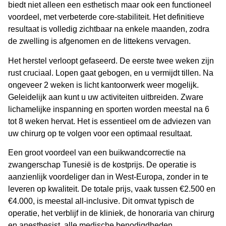
biedt niet alleen een esthetisch maar ook een functioneel
voordeel, met verbeterde core-stabiliteit. Het definitieve
resultaat is volledig zichtbaar na enkele maanden, zodra
de zwelling is afgenomen en de littekens vervagen.
Het herstel verloopt gefaseerd. De eerste twee weken zijn
rust cruciaal. Lopen gaat gebogen, en u vermijdt tillen. Na
ongeveer 2 weken is licht kantoorwerk weer mogelijk.
Geleidelijk aan kunt u uw activiteiten uitbreiden. Zware
lichamelijke inspanning en sporten worden meestal na 6
tot 8 weken hervat. Het is essentieel om de adviezen van
uw chirurg op te volgen voor een optimaal resultaat.
Een groot voordeel van een
buikwandcorrectie na
zwangerschap Tunesië
is de kostprijs. De operatie is
aanzienlijk voordeliger dan in West-Europa, zonder in te
leveren op kwaliteit. De totale prijs, vaak tussen €2.500 en
€4.000, is meestal
all-inclusive
. Dit omvat typisch de
operatie, het verblijf in de kliniek, de honoraria van chirurg
en anesthesist, alle medische benodigdheden,