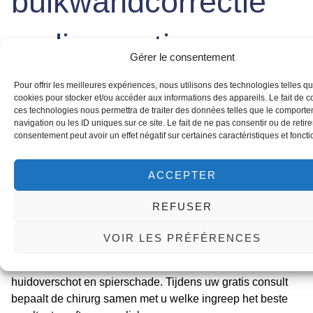
buikwandcorrectie
en liposuctie na
Gérer le consentement
zwangerschap?
Pour offrir les meilleures expériences, nous utilisons des technologies telles qu
cookies pour stocker et/ou accéder aux informations des appareils. Le fait de c
ces technologies nous permettra de traiter des données telles que le comport
navigation ou les ID uniques sur ce site. Le fait de ne pas consentir ou de retire
Veel vrouwen vragen zich af of liposuctie voldoende is na
consentement peut avoir un effet négatif sur certaines caractéristiques et foncti
een zwangerschap. Het antwoord hangt af van uw
specifieke situatie. Liposuctie verwijdert alleen overtollig
ACCEPTER
vet, maar heeft geen effect op een slappe huid of
gescheiden buikspieren (diastase recti). Een
REFUSER
buikwandcorrectie pakt beide problemen aan: het
verwijdert overtollige huid, herstelt de spieren en verwijdert
VOIR LES PRÉFÉRENCES
eventueel ook vet via liposuctie. Na een zwangerschap is
vaak een combinatie nodig, afhankelijk van de mate van
huidoverschot en spierschade. Tijdens uw gratis consult
bepaalt de chirurg samen met u welke ingreep het beste