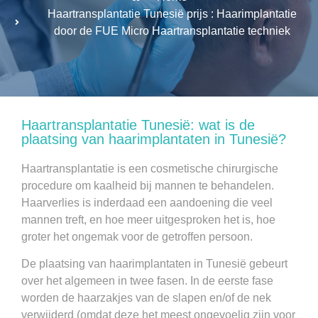
Haartransplantatie Tunesië prijs : Haarimplantatie
door de FUE Micro Haartransplantatie techniek
Haartransplantatie Tunesië: wat is de
plaatsing van haarimplantaten in Tunesië?
Haartransplantatie is een cosmetische chirurgische
procedure om kaalheid bij mannen te behandelen.
Haarverlies is inderdaad een aandoening die veel
mannen treft, en hoe meer uitgesproken het is, hoe
groter het ongemak voor de getroffen persoon.
De plaatsing van haarimplantaten in Tunesië gebeurt
over het algemeen in twee fasen. In de eerste fase
worden de haarzakjes van de slapen en/of de nek
verwijderd (omdat deze het meest ongevoelig zijn voor