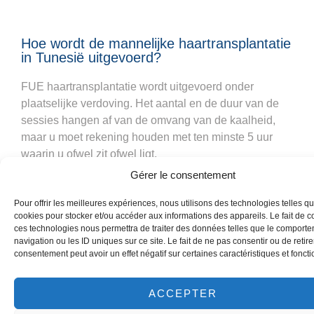
Hoe wordt de mannelijke haartransplantatie
in Tunesië uitgevoerd?
FUE haartransplantatie wordt uitgevoerd onder
plaatselijke verdoving. Het aantal en de duur van de
sessies hangen af van de omvang van de kaalheid,
maar u moet rekening houden met ten minste 5 uur
waarin u ofwel zit ofwel ligt.
Gérer le consentement
De arts begint met het verwijderen van de bollen aan
de achterkant van het hoofd met een klein scalpel (1
Pour offrir les meilleures expériences, nous utilisons des technologies telles qu
tot 0,7 mm in diameter). Vervolgens plaatst hij ze
cookies pour stocker et/ou accéder aux informations des appareils. Le fait de c
ces technologies nous permettra de traiter des données telles que le comport
rechtstreeks in de op te vullen ruimte, waarbij hij
navigation ou les ID uniques sur ce site. Le fait de ne pas consentir ou de retire
ervoor zorgt dat ze zo strak mogelijk worden geplaatst
consentement peut avoir un effet négatif sur certaines caractéristiques et foncti
om een vrij dicht effect te verkrijgen.
ACCEPTER