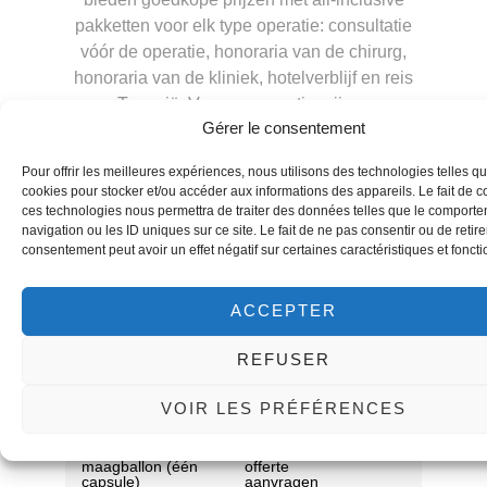
pakketten voor elk type operatie: consultatie
vóór de operatie, honoraria van de chirurg,
honoraria van de kliniek, hotelverblijf en reis
naar Tunesië. Vraag een gratis prijsopgave
Gérer le consentement
voor de operatietechniek die u wilt ondergaan.
Pour offrir les meilleures expériences, nous utilisons des technologies telles qu
cookies pour stocker et/ou accéder aux informations des appareils. Le fait de c
ces technologies nous permettra de traiter des données telles que le comport
Interventies
Prijzen
Blijf
navigation ou les ID uniques sur ce site. Le fait de ne pas consentir ou de retire
consentement peut avoir un effet négatif sur certaines caractéristiques et foncti
Maagband
een
een
offerte
offerte
aanvragen
aanvragen
ACCEPTER
REFUSER
Zachte siliconen
een
2 nachten
maagballon (via
offerte
/ 3 dagen
endoscopie)
aanvragen
VOIR LES PRÉFÉRENCES
Polyurethaan
een
maagballon (één
offerte
capsule)
aanvragen