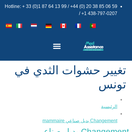
Hotline: + 33 (0)1 87 64 13 99 / +44 (0) 20 38 85 06 59
/ +1 438-797-0207
×
تغيير حشوات الثدي في
تونس
الرئيسية
Changement بديل صناعي mammaire
Changement بديل صناعي