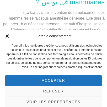
mammaires في تونس ?
L’intervention de
remplacement des بديل صناعيs
mammaires
se fait sous anesthésie générale. Elle dure à
peu près 1h et nécessite rarement une nuit d’hospitalisation.
L’intervention se fait habituellement en suivant la même
incision de la première pose des بديل صناعيs.
Gérer le consentement
Dans le cas d’une rupture de la paroi de
l’implant
Pour offrir les meilleures expériences, nous utilisons des technologies
telles que les cookies pour stocker et/ou accéder aux informations des
mammaire
, le chirurgien commence par nettoyer la cavité de
appareils. Le fait de consentir à ces technologies nous permettra de traiter
la بديل صناعي avant de passer à la mise en place des
des données telles que le comportement de navigation ou les ID uniques
nouveaux implants.
sur ce site. Le fait de ne pas consentir ou de retirer son consentement peut
avoir un effet négatif sur certaines caractéristiques et fonctions.
Dans le cas d’une rétraction capsulaire, la capsule péri-
prothétique est enlevée avant de passer à la pose de la
ACCEPTER
nouvelle
بديل صناعي mammaire
.
REFUSER
Suites opératoires du changement بديل صناعي mammaire
في تونس
VOIR LES PRÉFÉRENCES
remplacement des بديل صناعيs mammaires
A la suite du
, de