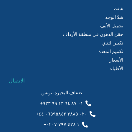
شفط،
شدّ الوجه
تجميل الأنف
حقن الدهون في منطقة الأرداف
تكبير الثدي
تكميم المعدة
الأسعار
الأطباء
الاتصال
ضفاف البحيرة، تونس
٠١ ٨٧ ٦٤ ١٣ ٩٩ ٩٣٣+
٠٢٠ ٣٨٨٥ ٠٦٥٩٥٨٤٢ ٤٤+
١ ٤٣٨-٧٩٧-٠٢٠٧+