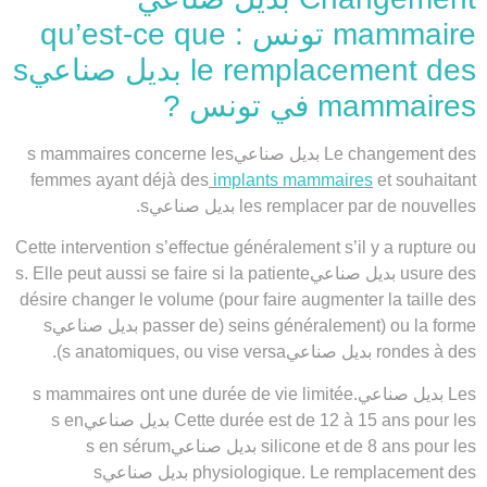
mammaire تونس : qu’est-ce que
le remplacement des بديل صناعيs
mammaires في تونس ?
changement des بديل صناعيs mammaires
Le
concerne les
femmes ayant déjà des
implants mammaires
et souhaitant
les remplacer par de nouvelles بديل صناعيs.
Cette intervention s’effectue généralement s’il y a rupture ou
usure des بديل صناعيs. Elle peut aussi se faire si la patiente
désire changer le volume (pour faire augmenter la taille des
seins généralement) ou la forme (passer de
بديل صناعيs
à des
rondes
بديل صناعيs anatomiques
, ou vise versa).
Les
بديل صناعيs mammaires
limitée.
durée de vie
ont une
pour les
12 à 15 ans
Cette durée est de
بديل صناعيs en
pour les
8 ans
et de
silicone
بديل صناعيs en sérum
. Le
physiologique
remplacement des بديل صناعيs