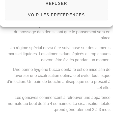
REFUSER
Des antalgiques vous seront prescrits pour la douleur.
Un pansement parodontal sera placé sur les gencives afin
VOIR LES PRÉFÉRENCES
de protéger la plaie. Ce pansement devra être porté durant
une semaine à 10 jours. Il faudra éviter la zone opérée lors
du brossage des dents, tant que le pansement sera en
place.
Un régime spécial devra être suivi basé sur des aliments
mous et liquides. Les aliments durs, épicés et trop chauds
devront être évités pendant un moment.
Une bonne hygiène bucco-dentaire est de mise afin de
favoriser une cicatrisation optimale et éviter tout risque
d’infection. Un bain de bouche antiseptique sera prescrit à
cet effet.
Les gencives commencent à retrouver une apparence
normale au bout de 3 à 4 semaines. La cicatrisation totale
prend généralement 2 à 3 mois.