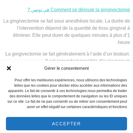
Comment se déroule la gingivectomie في تونس ?
La
gingivectomie
se fait sous anesthésie locale. La durée de
l’intervention dépend de la quantité de
tissu gingival à
éliminer
. Elle peut durer de quelques minutes à plus d’1
heure.
La gingivectomie se fait généralement à l’aide d’un bistouri.
Il est cependant possible d’avoir recours
.
à
l’électrochirurgie
ou la
gingivectomie au laser
Gérer le consentement
La gingivectomie peut se faire suivant deux techniques :
Pour offrir les meilleures expériences, nous utilisons des technologies
telles que les cookies pour stocker et/ou accéder aux informations des
La technique à biseau externe. On a recours à cette
appareils. Le fait de consentir à ces technologies nous permettra de traiter
des données telles que le comportement de navigation ou les ID uniques
technique quand la gencive attachée est assez haute.
sur ce site. Le fait de ne pas consentir ou de retirer son consentement peut
La technique à biseau interne. On a recours à cette
avoir un effet négatif sur certaines caractéristiques et fonctions.
technique lorsque la gencive attachée n’est pas très
haute.
ACCEPTER
Suites opératoires de la gingivectomie في تونس