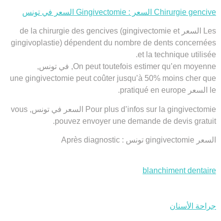
Chirurgie gencive السعر : Gingivectomie السعر في تونس
Les
السعر de la chirurgie des gencives
(gingivectomie et
gingivoplastie) dépendent du nombre de dents concernées
et la technique utilisée.
On peut toutefois estimer qu’en moyenne, في تونس,
une
gingivectomie
peut coûter
jusqu’à 50% moins cher
que
le السعر pratiqué en europe.
gingivectomie السعر
Pour plus d’infos sur la
في تونس, vous
pouvez envoyer une demande de devis gratuit.
السعر
gingivectomie
تونس : Après diagnostic
blanchiment dentaire
جراحة الأسنان