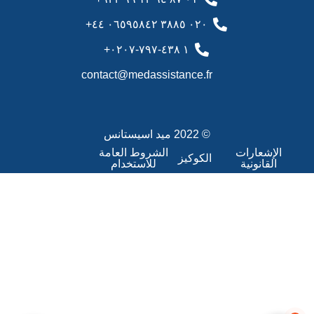
٠٢٠ ٣٨٨٥ ٠٦٥٩٥٨٤٢ ٤٤+
١ ٤٣٨-٧٩٧-٠٢٠٧+
contact@medassistance.fr
© 2022 ميد اسيستانس
الإشعارات
الشروط العامة
الكوكيز
القانونية
للاستخدام