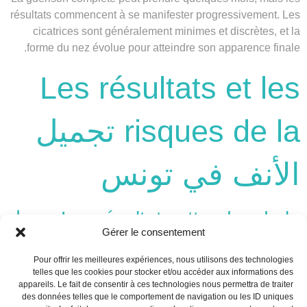
résultats commencent à se manifester progressivement. Les
cicatrices sont généralement minimes et discrètes, et la
forme du nez évolue pour atteindre son apparence finale.
Les résultats et les
risques de la تجميل
الأنف في تونس
Les résultats attendus de la تجميل
Gérer le consentement
الأنف
Pour offrir les meilleures expériences, nous utilisons des technologies
La تجميل الأنف في تونس peut produire des résultats
telles que les cookies pour stocker et/ou accéder aux informations des
appareils. Le fait de consentir à ces technologies nous permettra de traiter
spectaculaires. Les patients constatent généralement une
des données telles que le comportement de navigation ou les ID uniques
amélioration significative de la forme de leur nez, ce qui a un