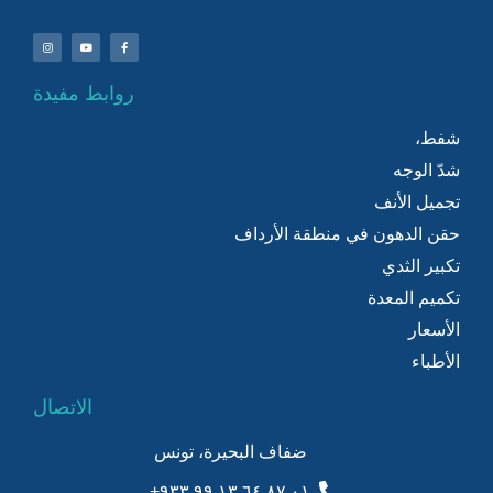
روابط مفيدة
شفط،
شدّ الوجه
تجميل الأنف
حقن الدهون في منطقة الأرداف
تكبير الثدي
تكميم المعدة
الأسعار
الأطباء
الاتصال
ضفاف البحيرة، تونس
٠١ ٨٧ ٦٤ ١٣ ٩٩ ٩٣٣+