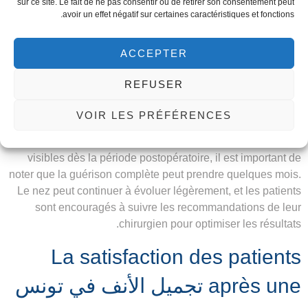
sur ce site. Le fait de ne pas consentir ou de retirer son consentement peut
impact positif sur l’harmonie de leur visage. La satisfaction
avoir un effet négatif sur certaines caractéristiques et fonctions.
des patients après une تجميل الأنف في تونس est élevée,
grâce au travail compétent des chirurgiens.
ACCEPTER
Le temps nécessaire pour
REFUSER
apprécier les résultats définitifs
VOIR LES PRÉFÉRENCES
Bien que les résultats de la تجميل الأنف في تونس soient
visibles dès la période postopératoire, il est important de
noter que la guérison complète peut prendre quelques mois.
Le nez peut continuer à évoluer légèrement, et les patients
sont encouragés à suivre les recommandations de leur
chirurgien pour optimiser les résultats.
La satisfaction des patients
après une تجميل الأنف في تونس