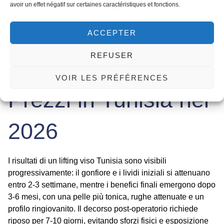
avoir un effet négatif sur certaines caractéristiques et fonctions.
risparmio
una realtà concreta.
Risultati, Decorso
ACCEPTER
REFUSER
Post-Operatorio e
VOIR LES PRÉFÉRENCES
Prezzi in Tunisia nel
2026
I risultati di un
lifting viso Tunisia
sono visibili
progressivamente: il gonfiore e i lividi iniziali si attenuano
entro 2-3 settimane, mentre i benefici finali emergono dopo
3-6 mesi, con una pelle più tonica, rughe attenuate e un
profilo ringiovanito. Il decorso post-operatorio richiede
riposo per 7-10 giorni, evitando sforzi fisici e esposizione