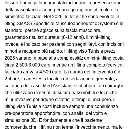
tessuti. I principi fondamentali includono la preservazione
della vascolarizzazione per una guarigione ottimale e la
simmetria facciale. Nel 2026, le tecniche sono evolute: il
lifting SMAS (Superficial Musculoaponeurotic System) è lo
standard, perché agisce sulla fascia muscolare,
garantendo risultati duraturi (8-12 anni). Il mini-lifting,
invece, è indicato per pazienti con segni lievi, con incisioni
minori e recupero più rapido. I
lifting viso Tunisia prezzi
2026
variano in base alla complessità: un mini-lifting costa
circa 2.500-3.000 euro, mentre un lifting completo (cervico-
facciale) arriva a 4.500 euro. La durata dell’intervento è di
2-4 ore, in anestesia locale con sedazione o generale, a
seconda del caso. Med Assistance collabora con chirurghi
che utilizzano materiali di sutura riassorbibili e tecniche
mini-invasive per ridurre cicatrici e tempi di recupero. Il
lifting viso Tunisia costi
include sempre una consulenza
pre-operatoria approfondita, con analisi del volto e
simulazione 3D. È fondamentale che il paziente
comprenda che il lifting non ferma l’invecchiamento, ma lo