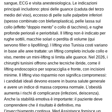
sangue, ECG e visita anestesiologica. Le indicazioni
principali includono: ptosi delle guance (caduta del terzo
medio del viso), eccesso di pelle sulle palpebre inferiori
(spesso combinato con blefaroplastica), pelle lassa sul
collo (effetto “doppio mento” o collo di tacchino), e rughe
profonde periorali e periorbitali. Il lifting non è indicato per
rughe sottili, macchie solari o perdita di volume (qui
servono filler o lipofilling). I
lifting viso Tunisia costi
variano
in base alle aree trattate: un lifting completo include collo e
viso, mentre un mini-lifting si limita alle guance. Nel 2026, i
chirurghi tunisini offrono anche tecniche ibride, come il
lifting endoscopico per sopracciglia e fronte, con incisioni
minime. Il
lifting viso risparmio
non significa compromessi:
i candidati ideali devono essere in buona salute generale
e avere un indice di massa corporea normale. L’obesità
aumenta i rischi di complicanze (infezioni, deiscenza).
Anche la stabilità emotiva è importante: il paziente deve
comprendere che il risultato è definitivo, ma
l’invecchiamento continua. Med Assistance fornisce un