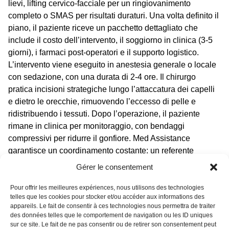
lievi, lifting cervico-facciale per un ringiovanimento
completo o SMAS per risultati duraturi. Una volta definito il
piano, il paziente riceve un pacchetto dettagliato che
include il costo dell’intervento, il soggiorno in clinica (3-5
giorni), i farmaci post-operatori e il supporto logistico.
L’intervento viene eseguito in anestesia generale o locale
con sedazione, con una durata di 2-4 ore. Il chirurgo
pratica incisioni strategiche lungo l’attaccatura dei capelli
e dietro le orecchie, rimuovendo l’eccesso di pelle e
ridistribuendo i tessuti. Dopo l’operazione, il paziente
rimane in clinica per monitoraggio, con bendaggi
compressivi per ridurre il gonfiore. Med Assistance
garantisce un coordinamento costante: un referente
italiano o francese segue il paziente dalla partenza al
Gérer le consentement
rientro, assicurando che ogni fase rispetti gli standard
europei. I
lifting viso Tunisia costi
includono anche visite di
Pour offrir les meilleures expériences, nous utilisons des technologies
telles que les cookies pour stocker et/ou accéder aux informations des
controllo a 7 e 14 giorni, con possibilità di telemedicina
appareils. Le fait de consentir à ces technologies nous permettra de traiter
post-rientro. La trasparenza è totale: nessuna spesa
des données telles que le comportement de navigation ou les ID uniques
nascosta, con un risparmio che rende il
lifting viso
sur ce site. Le fait de ne pas consentir ou de retirer son consentement peut