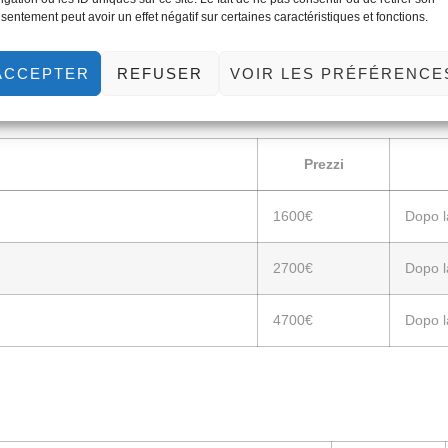
3300€
2
sentement peut avoir un effet négatif sur certaines caractéristiques et fonctions.
ACCEPTER
REFUSER
VOIR LES PRÉFÉRENCE
va
Prezzi
1600€
Dopo l
2700€
Dopo l
4700€
Dopo l