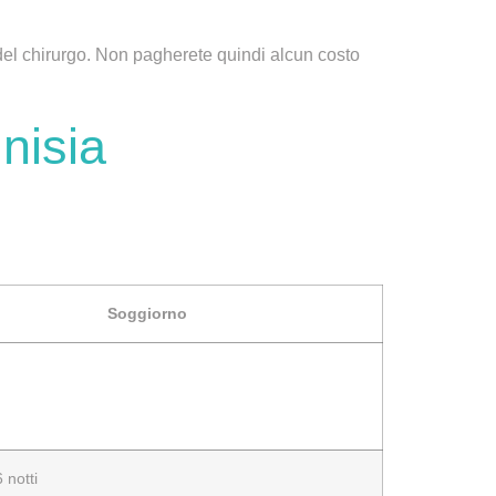
del
chirurgo
. Non pagherete quindi alcun costo
unisia
Soggiorno
6 notti