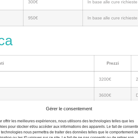
300€
In base alle cure richieste
950€
In base alle cure richieste
ica
ti
Prezzi
3200€
2
3600€
D
Gérer le consentement
3850€
D
r offrir les meilleures expériences, nous utilisons des technologies telles que les
kies pour stocker et/ou accéder aux informations des appareils. Le fait de consenti
pia)
2800€
2
 technologies nous permettra de traiter des données telles que le comportement d
igation ou les ID uniques sur ce site. Le fait de ne pas consentir ou de retirer son