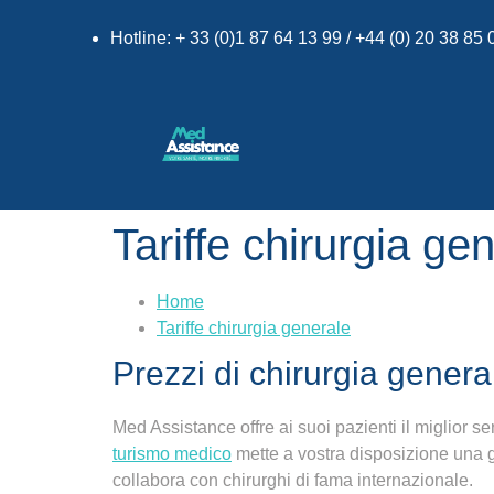
Hotline: + 33 (0)1 87 64 13 99 / +44 (0) 20 38 85
Tariffe chirurgia ge
Home
Tariffe chirurgia generale
Prezzi di chirurgia general
Med Assistance offre ai suoi pazienti il miglior se
turismo medico
mette a vostra disposizione una gui
collabora con chirurghi di fama internazionale.