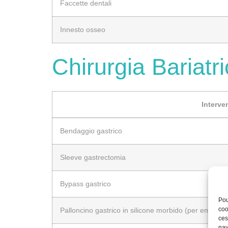
Faccette dentali
Innesto osseo
Chirurgia Bariatr
Interven
Bendaggio gastrico
Sleeve gastrectomia
Bypass gastrico
Pou
coo
Palloncino gastrico in silicone morbido (per endosco
ces
nav