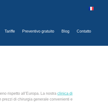
Tariffe
Preventivo gratuito
Blog
Contatto
meno
rispetto all’
Europa
. La nostra
clinica di
on
prezzi di chirurgia generale convenienti
e