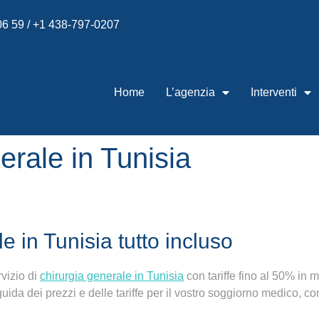
 06 59 / +1 438-797-0207
Home
L’agenzia
Interventi
nerale in Tunisia
e in Tunisia tutto incluso
rvizio di
chirurgia generale in Tunisia
con tariffe
fino al 50% in 
da dei prezzi e delle tariffe per il vostro
soggiorno medico
, c