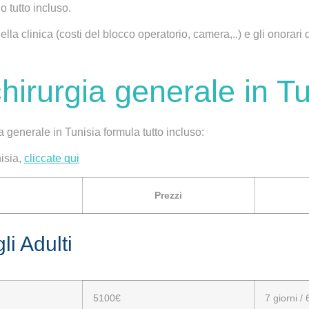
ono
tutto incluso
.
della
clinica
(costi del blocco operatorio, camera,..) e gli onorari 
chirurgia generale in T
ia generale in Tunisia
formula tutto incluso:
nisia,
cliccate qui
Prezzi
i Adulti
5100€
7 giorni / 