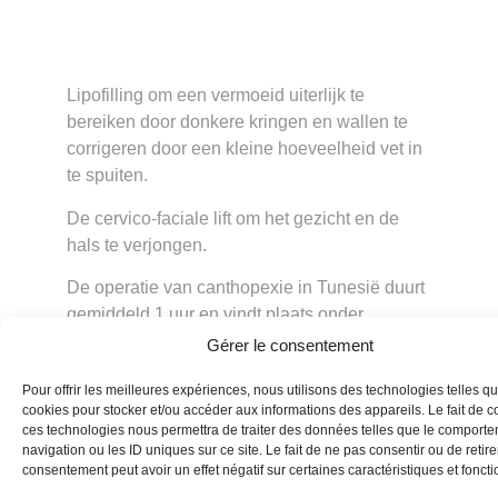
Lipofilling om een vermoeid uiterlijk te
bereiken door donkere kringen en wallen te
corrigeren door een kleine hoeveelheid vet in
te spuiten.
De cervico-faciale lift om het gezicht en de
hals te verjongen.
De operatie van canthopexie in Tunesië duurt
gemiddeld 1 uur en vindt plaats onder
algehele anesthesie tijdens een ambulant
Gérer le consentement
verblijf in een kliniek.
Pour offrir les meilleures expériences, nous utilisons des technologies telles qu
Na deze operatie kunnen zwelling en blauwe
cookies pour stocker et/ou accéder aux informations des appareils. Le fait de c
ces technologies nous permettra de traiter des données telles que le comport
plekken van het ooglid enkele dagen
navigation ou les ID uniques sur ce site. Le fait de ne pas consentir ou de retire
aanhouden.
consentement peut avoir un effet négatif sur certaines caractéristiques et foncti