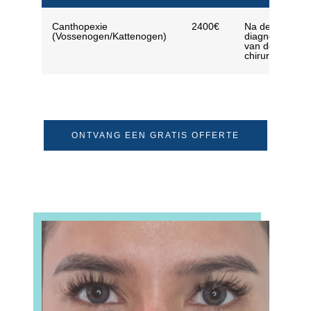
Canthopexie
2400€
Na de
(Vossenogen/Kattenogen)
diagnose
van de
chirurg
ONTVANG EEN GRATIS OFFERTE