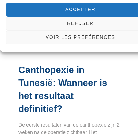
Een gevoel van spanning op de oogleden,
ACCEPTER
waterige ogen, moeite met het sluiten van de
ogen en een verminderd gezichtsvermogen
REFUSER
komen de eerste dagen vaak voor.
VOIR LES PRÉFÉRENCES
Canthopexie in
Tunesië: Wanneer is
het resultaat
definitief?
De eerste resultaten van de canthopexie zijn 2
weken na de operatie zichtbaar. Het