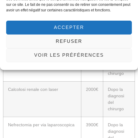
chirurgo
sur ce site. Le fait de ne pas consentir ou de retirer son consentement peut
avoir un effet négatif sur certaines caractéristiques et fonctions.
Cistectomia con derivazione
4700€
Dopo la
secondo Bricker
diagnosi
ACCEPTER
del
chirurgo
REFUSER
Cistectomia con neo-vescica
6200€
Dopo la
VOIR LES PRÉFÉRENCES
diagnosi
del
chirurgo
Calcolosi renale con laser
2000€
Dopo la
diagnosi
del
chirurgo
Nefrectomia per via laparoscopica
3900€
Dopo la
diagnosi
del