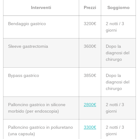
Interventi
Prezzi
Soggiorno
Bendaggio gastrico
3200€
2 notti / 3
giorni
Sleeve gastrectomia
3600€
Dopo la
diagnosi del
chirurgo
Bypass gastrico
3850€
Dopo la
diagnosi del
chirurgo
Palloncino gastrico in silicone
2800€
2 notti / 3
morbido (per endoscopia)
giorni
Palloncino gastrico in poliuretano
3300€
2 notti / 3
(una capsula)
giorni