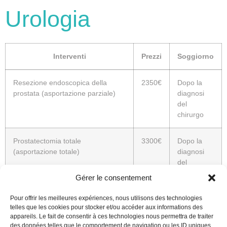
Urologia
Interventi
Prezzi
Soggiorno
Resezione endoscopica della
2350€
Dopo la
prostata (asportazione parziale)
diagnosi
del
chirurgo
Prostatectomia totale
3300€
Dopo la
(asportazione totale)
diagnosi
del
chirurgo
Gérer le consentement
Pour offrir les meilleures expériences, nous utilisons des technologies
Resezione tumore vescicale per
1600€
Dopo la
telles que les cookies pour stocker et/ou accéder aux informations des
via endoscopica
diagnosi
appareils. Le fait de consentir à ces technologies nous permettra de traiter
del
des données telles que le comportement de navigation ou les ID uniques