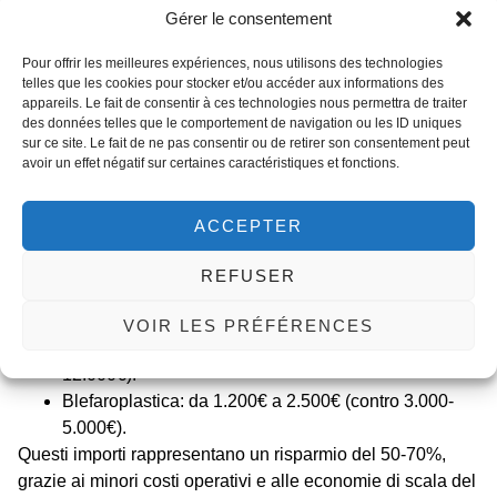
Gérer le consentement
anche ai controlli post-operatori, che sono inclusi nel
pacchetto per i primi 30 giorni.
Pour offrir les meilleures expériences, nous utilisons des technologies
telles que les cookies pour stocker et/ou accéder aux informations des
I costi rimangono il punto di forza principale. Ecco una
appareils. Le fait de consentir à ces technologies nous permettra de traiter
panoramica dei prezzi medi per interventi comuni in
des données telles que le comportement de navigation ou les ID uniques
sur ce site. Le fait de ne pas consentir ou de retirer son consentement peut
Tunisia, rispetto ai costi europei:
avoir un effet négatif sur certaines caractéristiques et fonctions.
Liposuzione:
da 1.500€ a 3.000€ (contro 4.000-
7.000€ in Europa).
ACCEPTER
Rinoplastica:
da 2.000€ a 3.500€ (contro 5.000-
8.000€).
REFUSER
Mastoplastica additiva:
da 2.500€ a 4.000€ (contro
6.000-10.000€).
VOIR LES PRÉFÉRENCES
Addominoplastica:
da 2.500€ a 4.500€ (contro 7.000-
12.000€).
Blefaroplastica:
da 1.200€ a 2.500€ (contro 3.000-
5.000€).
Questi importi rappresentano un risparmio del 50-70%,
grazie ai minori costi operativi e alle economie di scala del