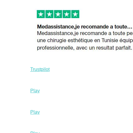
Trustpilot
Play
Play