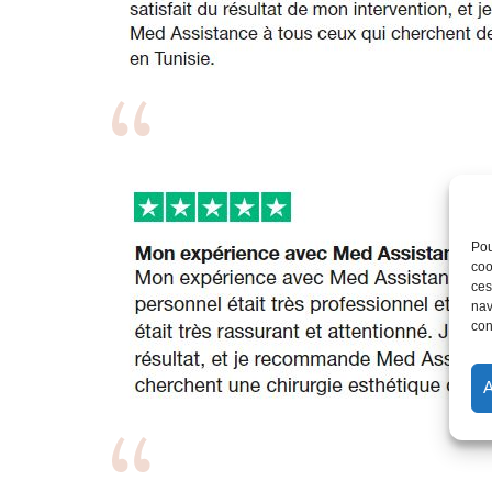
Pou
coo
ces
nav
con