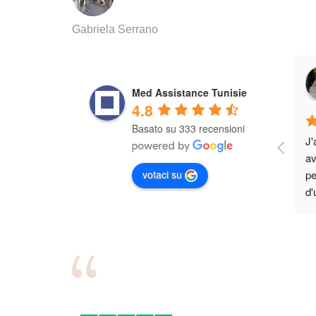
Gabriela Serrano
Andreea H.
3 years ago
Med Assistance Tunisie
4.8
Basato su 333 recensioni
Je suis très satisfait de 
J'
l'expérience que j'ai eue avec 
av
votaci su
Med Assistance. Leur équipe est 
pe
très professionnelle et 
d'
attentionnée, et ils ont pris grand 
lo
soin de moi tout au long de mon 
en
séjour. Je recommande Med 
to
Assistance à tous ceux qui 
qu
cherchent des soins de qualité en 
tr
Tunisie.
re
ce