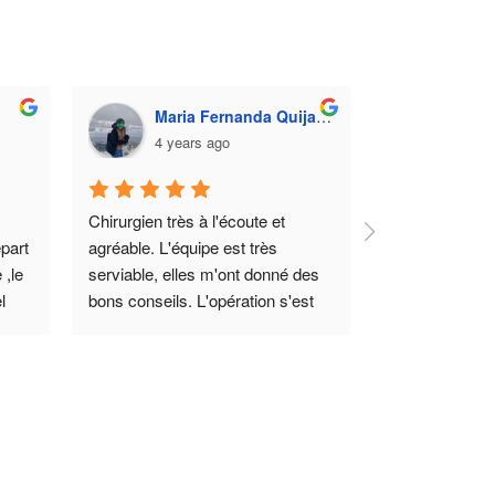
Maria Fernanda Quijano
Ivana
4 years ago
4 yea
Chirurgien très à l'écoute et 
Toute l'équipe e
part 
agréable. L'équipe est très 
conseillère est 
,le 
serviable, elles m'ont donné des 
expliqué et ré
 
bons conseils. L'opération s'est 
questions, le c
us 
très bien passée et la 
Ahlem l'assista
e en 
récupération n'a pas été difficile 
est top. Rien à 
pour moi. Je recommande cette 
recommande Me
clinique, rapide, pratique, de haute 
toute personne
lem 
qualité.
vos 
ble 