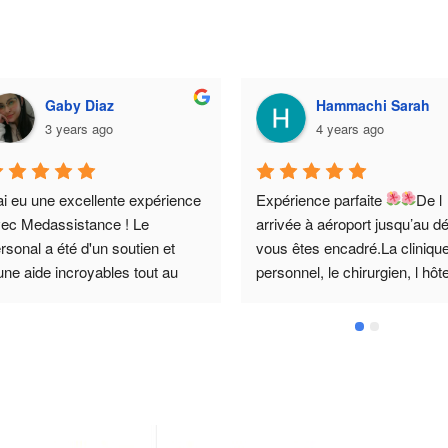
Gaby Diaz
Hammachi Sarah
3 years ago
4 years ago
ai eu une excellente expérience 
Expérience parfaite 
De l 
ec Medassistance ! Le 
arrivée à aéroport jusqu’au dé
rsonal a été d'un soutien et 
vous êtes encadré.La clinique 
une aide incroyables tout au 
personnel, le chirurgien, l hôtel
ng du processus de mon séjour 
tout est organisé pour que vo
 Tunisie. Ils ont veillé à ce que 
soyez Accueilli  et que la pris
ut soit pris en charge et à ce 
charge soit dans de bonnes 
e toutes mes questiones 
conditions .L’hygiène est 
ouvent une réponse. ¡Je les 
irréprochable !L assistante ah
commande vivement à tous 
est là pour répondre à toutes 
ux qui envisagent de faire une 
questions  le plus précis possi