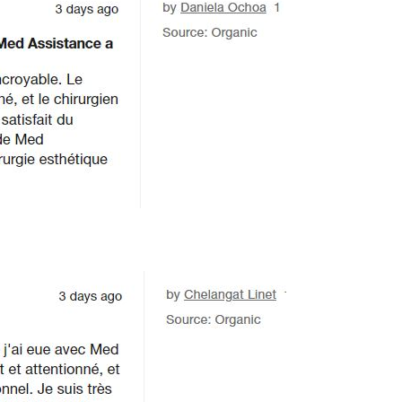
ération en Tunisie!
, muni d’un Relationnelle  et u
Humanisme qui sont très 
appréciable et rassurant .Je 
recommande fortement med 
assistance