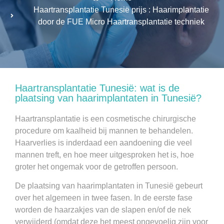
Haartransplantatie Tunesië prijs : Haarimplantatie
door de FUE Micro Haartransplantatie techniek
Haartransplantatie Tunesië: wat is de
plaatsing van haarimplantaten in Tunesië?
Haartransplantatie is een cosmetische chirurgische
procedure om kaalheid bij mannen te behandelen.
Haarverlies is inderdaad een aandoening die veel
mannen treft, en hoe meer uitgesproken het is, hoe
groter het ongemak voor de getroffen persoon.
De plaatsing van haarimplantaten in Tunesië gebeurt
over het algemeen in twee fasen. In de eerste fase
worden de haarzakjes van de slapen en/of de nek
verwijderd (omdat deze het meest ongevoelig zijn voor