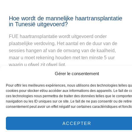
Hoe wordt de mannelijke haartransplantatie
in Tunesië uitgevoerd?
FUE haartransplantatie wordt uitgevoerd onder
plaatselijke verdoving. Het aantal en de duur van de
sessies hangen af van de omvang van de kaalheid,
maar u moet rekening houden met ten minste 5 uur
waarin u ofwel zit ofwel ligt.
Gérer le consentement
De arts begint met het verwijderen van de bollen aan
de achterkant van het hoofd met een klein scalpel (1
Pour offrir les meilleures expériences, nous utilisons des technologies telles qu
tot 0,7 mm in diameter). Vervolgens plaatst hij ze
cookies pour stocker et/ou accéder aux informations des appareils. Le fait de c
ces technologies nous permettra de traiter des données telles que le comport
rechtstreeks in de op te vullen ruimte, waarbij hij
navigation ou les ID uniques sur ce site. Le fait de ne pas consentir ou de retire
ervoor zorgt dat ze zo strak mogelijk worden geplaatst
consentement peut avoir un effet négatif sur certaines caractéristiques et foncti
om een vrij dicht effect te verkrijgen.
ACCEPTER