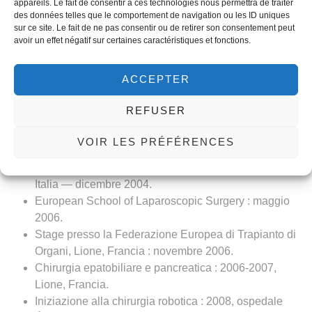
appareils. Le fait de consentir à ces technologies nous permettra de traiter
Competenza in chirurgia proctologica.
des données telles que le comportement de navigation ou les ID uniques
Formazione in proctolaser.
sur ce site. Le fait de ne pas consentir ou de retirer son consentement peut
Esperienza:
avoir un effet négatif sur certaines caractéristiques et fonctions.
Assistentato : ottobre 2001, reparto di chirurgia A,
ACCEPTER
ospedale Charles Nicolle di Tunisi.
Chirurgo senior all’ospedale militare di Gabès
REFUSER
(servizio militare).
Chirurgo senior, reparto di chirurgia A, ospedale
VOIR LES PRÉFÉRENCES
Charles Nicolle di Tunisi : 2002-2009.
Stage di microchirurgia : ospedale Cardarelli, Napoli,
Italia — dicembre 2004.
European School of Laparoscopic Surgery : maggio
2006.
Stage presso la Federazione Europea di Trapianto di
Organi, Lione, Francia : novembre 2006.
Chirurgia epatobiliare e pancreatica : 2006-2007,
Lione, Francia.
Iniziazione alla chirurgia robotica : 2008, ospedale