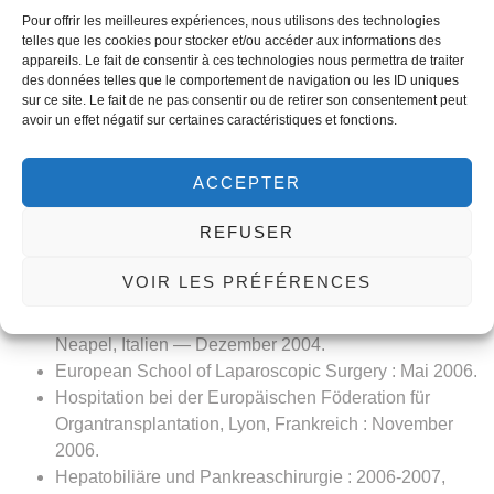
Facharzt für Allgemein- und Viszeralchirurgie :
Pour offrir les meilleures expériences, nous utilisons des technologies
September 2002.
telles que les cookies pour stocker et/ou accéder aux informations des
appareils. Le fait de consentir à ces technologies nous permettra de traiter
Qualifikation in laparoskopischer Chirurgie.
des données telles que le comportement de navigation ou les ID uniques
Qualifikation in proktologischer Chirurgie.
sur ce site. Le fait de ne pas consentir ou de retirer son consentement peut
Ausbildung in Prokto-Laser.
avoir un effet négatif sur certaines caractéristiques et fonctions.
Erfahrung:
ACCEPTER
Assistenzarzt : Oktober 2001, Chirurgie-Abteilung A,
Charles-Nicolle-Krankenhaus, Tunis.
REFUSER
Oberarzt am Militärkrankenhaus Gabès (Militärdienst).
Oberarzt, Chirurgie-Abteilung A, Charles-Nicolle-
VOIR LES PRÉFÉRENCES
Krankenhaus, Tunis : 2002-2009.
Mikrochirurgie-Hospitation : Cardarelli-Krankenhaus,
Neapel, Italien — Dezember 2004.
European School of Laparoscopic Surgery : Mai 2006.
Hospitation bei der Europäischen Föderation für
Organtransplantation, Lyon, Frankreich : November
2006.
Hepatobiliäre und Pankreaschirurgie : 2006-2007,