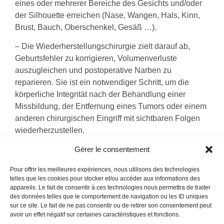
eines oder mehrerer Bereiche des Gesichts und/oder
der Silhouette erreichen (Nase, Wangen, Hals, Kinn,
Brust, Bauch, Oberschenkel, Gesäß …).
– Die Wiederherstellungschirurgie zielt darauf ab,
Geburtsfehler zu korrigieren, Volumenverluste
auszugleichen und postoperative Narben zu
reparieren. Sie ist ein notwendiger Schritt, um die
körperliche Integrität nach der Behandlung einer
Missbildung, der Entfernung eines Tumors oder einem
anderen chirurgischen Eingriff mit sichtbaren Folgen
wiederherzustellen.
Gérer le consentement
Ob Sie sich nun aus ästhetischen Gründen oder zur
Reparatur einer Wunde einer Schönheitsoperation
Pour offrir les meilleures expériences, nous utilisons des technologies
unterziehen, die Schönheitsoperation in Tunesien
telles que les cookies pour stocker et/ou accéder aux informations des
kann Ihren Komfort, Ihr Wohlbefinden und Ihr
appareils. Le fait de consentir à ces technologies nous permettra de traiter
des données telles que le comportement de navigation ou les ID uniques
Selbstwertgefühl steigern.
sur ce site. Le fait de ne pas consentir ou de retirer son consentement peut
avoir un effet négatif sur certaines caractéristiques et fonctions.