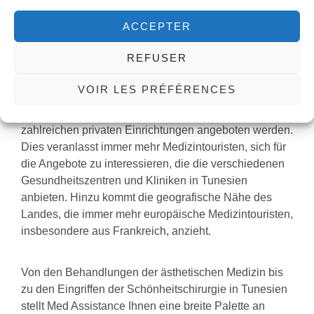
Eine hohe Qualität der Dienstleistungen
und eine vorteilhafte geografische Lage
ACCEPTER
Tunesien ist ein Staat in Nordafrika, dessen Wirtschaft
REFUSER
hauptsächlich auf dem Tourismus und der
Landwirtschaft beruht. Das günstig im Mittelmeerraum
VOIR LES PRÉFÉRENCES
gelegene Land ist für die Qualität der
Gesundheitsdienstleistungen bekannt, die in seinen
zahlreichen privaten Einrichtungen angeboten werden.
Dies veranlasst immer mehr Medizintouristen, sich für
die Angebote zu interessieren, die die verschiedenen
Gesundheitszentren und Kliniken in Tunesien
anbieten. Hinzu kommt die geografische Nähe des
Landes, die immer mehr europäische Medizintouristen,
insbesondere aus Frankreich, anzieht.
Von den Behandlungen der ästhetischen Medizin bis
zu den Eingriffen der Schönheitschirurgie in Tunesien
stellt Med Assistance Ihnen eine breite Palette an