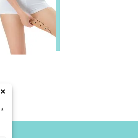
r à
e