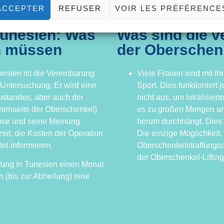
ACCEPTER
REFUSER
VOIR LES PRÉFÉRENCE
Tunesien: Was
Was sind die 
en müssen
der Oberschenk
nesien ist die Vereinbarung
Viele Frauen sind mit ih
 Untersuchung. Er wird eine
Sport. Dies funktioniert
ustandes, aber auch der
nicht aus, um lokalisiert
nenseite der Oberschenkel)
es zu großen Mengen un
ose und seine Meinung
herum durchhängt. Dies
eit, die Kosten der Operation
Die einzige Möglichkeit, 
tel informieren.
Oberschenkelstraffungso
der Oberschenkel-Lifting
ffung in Tunesien einen Monat
 (bis zur Abheilung) eine