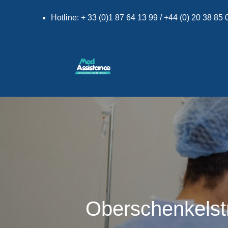
Hotline: + 33 (0)1 87 64 13 99 / +44 (0) 20 38 85
Oberschenkelstr