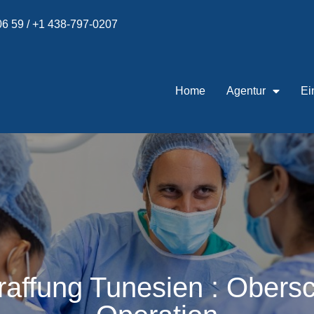
 06 59 / +1 438-797-0207
Home
Agentur
Ei
affung Tunesien : Obersc