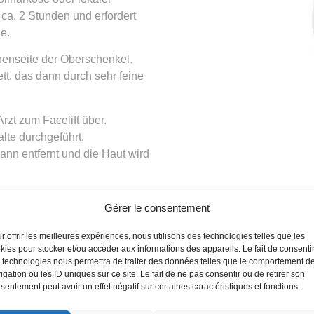
ca. 2 Stunden und erfordert
ge.
nenseite der Oberschenkel.
tt, das dann durch sehr feine
rzt zum Facelift über.
alte durchgeführt.
nn entfernt und die Haut wird
klebrigen Gummibändern
Gérer le consentement
 schützen.
r offrir les meilleures expériences, nous utilisons des technologies telles que les
kies pour stocker et/ou accéder aux informations des appareils. Le fait de consenti
 technologies nous permettra de traiter des données telles que le comportement d
igation ou les ID uniques sur ce site. Le fait de ne pas consentir ou de retirer son
sentement peut avoir un effet négatif sur certaines caractéristiques et fonctions.