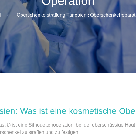
Operation
l
Oberschenkelstraffung Tunesien : Oberschenkelreparat
sien: Was ist eine kosmetische Ob
tik) ist eine Silhouettenoperation, bei der überschüssige Haut
rschenkel zu straffen und zu festigen.