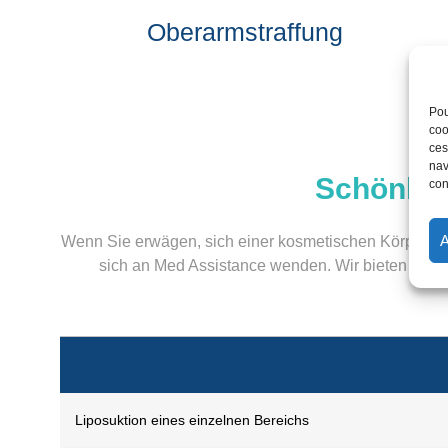
Oberarmstraffung
Pou
coo
ces
nav
Schönhei
con
Wenn Sie erwägen, sich einer kosmetischen Körperkon
sich an Med Assistance wenden. Wir bieten Ihnen 
Liposuktion eines einzelnen Bereichs