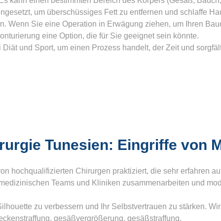
Es kann einen bestimmten Bereich des Körpers (Gesäß, Bauch, 
eingesetzt, um überschüssiges Fett zu entfernen und schlaffe
n. Wenn Sie eine Operation in Erwägung ziehen, um Ihren Bauc
onturierung eine Option, die für Sie geeignet sein könnte.
 Diät und Sport, um einen Prozess handelt, der Zeit und sorgfäl
rurgie Tunesien: Eingriffe von
von hochqualifizierten Chirurgen praktiziert, die sehr erfahren
gen medizinischen Teams und Kliniken zusammenarbeiten und mo
Silhouette zu verbessern und Ihr Selbstvertrauen zu stärken. Wir
eckenstraffung, gesäßvergrößerung, gesäßstraffung.