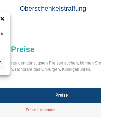
Oberschenkelstraffung
r à
e
ge Preise
S
ndlern zu den günstigsten Preisen suchen, können Sie
peration, Honorare des Chirurgen, Klinikgebühren,
Preise
Preise hier prüfen