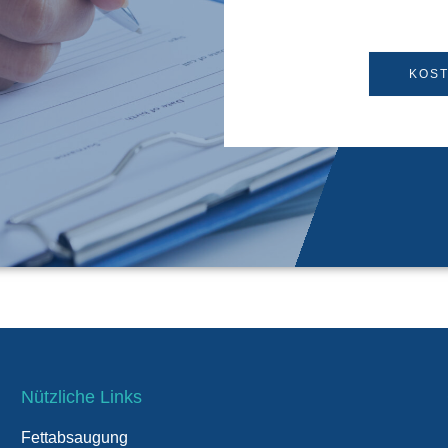
KOS
Nützliche Links
Fettabsaugung