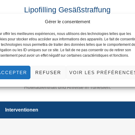
Lipofilling Gesäßstraffung
Gérer le consentement
r offrir les meilleures expériences, nous utilisons des technologies telles que les
kies pour stocker et/ou accéder aux informations des appareils. Le fait de consenti
 technologies nous permettra de traiter des données telles que le comportement d
igation ou les ID uniques sur ce site. Le fait de ne pas consentir ou de retirer son
tschirurgie des Körpers: günsti
sentement peut avoir un effet négatif sur certaines caractéristiques et fonctions.
ACCEPTER
REFUSER
VOIR LES PRÉFÉRENCE
turierungsoperation zu unterziehen und nach den besten Beha
günstige Preise mit All-inclusive-Paketen: Beratung vor der O
Hotelaufenthalt und Anreise in Tunesien.
Interventionen