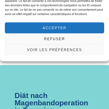
appareils. Le fait de consentir à ces technologies nous permettra de traiter
des données telles que le comportement de navigation ou les ID uniques
In den ersten 2 Wochen wird eine weiche,
sur ce site. Le fait de ne pas consentir ou de retirer son consentement peut
avoir un effet négatif sur certaines caractéristiques et fonctions.
gemischte Kost empfohlen. Die Kauartikel
werden dann allmählich wieder eingeführt,
aber nicht ohne Vorsichtsmaßnahmen.
ACCEPTER
Dadurch wird das Risiko vermieden, dass das
Band verschoben wird, wenn es noch nicht
REFUSER
durch die Einheilung* fixiert ist.
VOIR LES PRÉFÉRENCES
Diät nach
Magenbandoperation