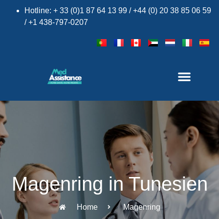
Hotline: + 33 (0)1 87 64 13 99 / +44 (0) 20 38 85 06 59
/ +1 438-797-0207
Magenring in Tunesien
Home
Magenring