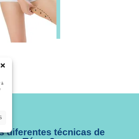
r à
e
S
s diferentes técnicas de