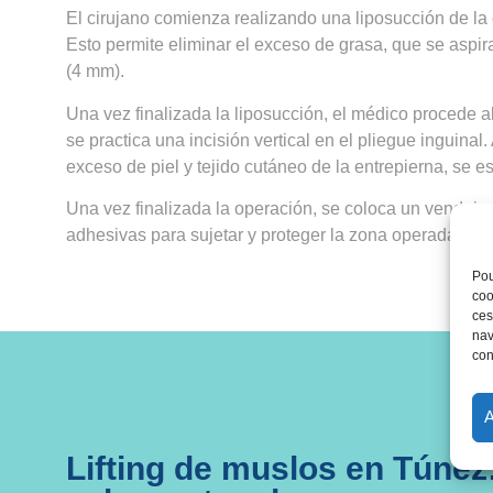
El cirujano comienza realizando una liposucción de la 
Esto permite eliminar el exceso de grasa, que se aspi
(4 mm).
Una vez finalizada la liposucción, el médico procede al l
se practica una incisión vertical en el pliegue inguinal. 
exceso de piel y tejido cutáneo de la entrepierna, se esti
Una vez finalizada la operación, se coloca un vendaje
adhesivas para sujetar y proteger la zona operada.
Pou
coo
ces
nav
con
Lifting de muslos en Túnez