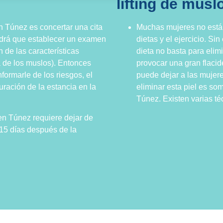
lifting de mus
n Túnez es concertar una cita
Muchas mujeres no están
endrá que establecer un examen
dietas y el ejercicio. S
 de las características
dieta no basta para elim
a de los muslos). Entonces
provocar una gran flacide
formarle de los riesgos, el
puede dejar a las muje
uración de la estancia en la
eliminar esta piel es som
Túnez. Existen varias té
 en Túnez requiere dejar de
15 días después de la