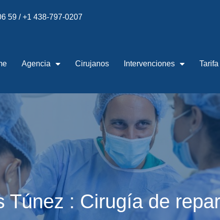
 06 59 / +1 438-797-0207
me
Agencia
Cirujanos
Intervenciones
Tarifa
s Túnez : Cirugía de rep