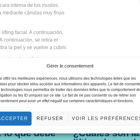
cara interna de los muslos.
ra mediante cánulas muy finas
ifting facial. A continuación,
A continuación, se retira el
ra la piel y se vuelve a cubrir.
 con bandas elásticas
Gérer le consentement
r offrir les meilleures expériences, nous utilisons des technologies telles que les
kies pour stocker et/ou accéder aux informations des appareils. Le fait de consenti
 technologies nous permettra de traiter des données telles que le comportement d
igation ou les ID uniques sur ce site. Le fait de ne pas consentir ou de retirer son
sentement peut avoir un effet négatif sur certaines caractéristiques et fonctions.
ACCEPTER
REFUSER
VOIR LES PRÉFÉRENCE
: lo que debe
¿Cuáles son la