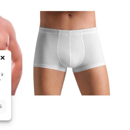
r à
e
S