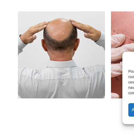
Pou
coo
ces
nav
con