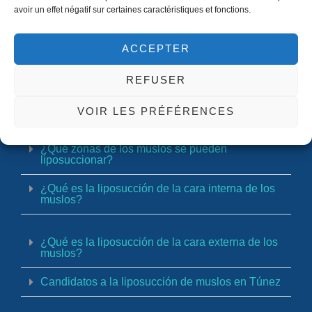
y el después.
avoir un effet négatif sur certaines caractéristiques et fonctions.
ACCEPTER
¿Por qué una liposucción de muslos en Túnez?
REFUSER
Beneficios de la liposucción de muslos en Túnez
VOIR LES PRÉFÉRENCES
¿Qué zonas de los muslos se pueden
liposuccionar?
¿Qué es la liposucción de la cara interna de los
muslos?
¿Qué es la liposucción de la cara externa de los
muslos?
Candidatos a la liposucción de muslos en Túnez