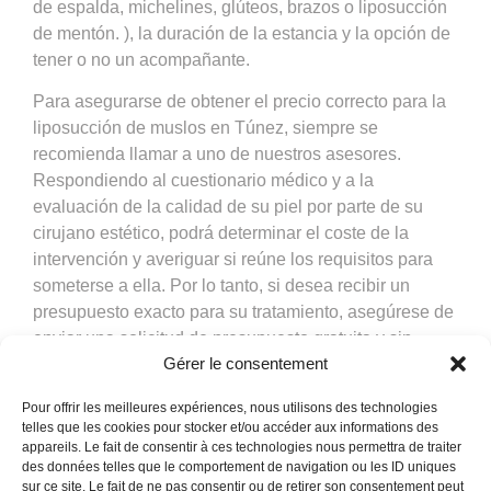
de espalda, michelines, glúteos, brazos o liposucción
de mentón. ), la duración de la estancia y la opción de
tener o no un acompañante.
Para asegurarse de obtener el precio correcto para la
liposucción de muslos en Túnez, siempre se
recomienda llamar a uno de nuestros asesores.
Respondiendo al cuestionario médico y a la
evaluación de la calidad de su piel por parte de su
cirujano estético, podrá determinar el coste de la
intervención y averiguar si reúne los requisitos para
someterse a ella. Por lo tanto, si desea recibir un
presupuesto exacto para su tratamiento, asegúrese de
enviar una solicitud de presupuesto gratuita y sin
Gérer le consentement
compromiso a la clínica de cirugía estética Med
Assistance de Túnez. También puede pedir a su
Pour offrir les meilleures expériences, nous utilisons des technologies
asesor médico que le ponga en contacto con el
telles que les cookies pour stocker et/ou accéder aux informations des
cirujano para obtener una segunda opinión sobre los
appareils. Le fait de consentir à ces technologies nous permettra de traiter
des données telles que le comportement de navigation ou les ID uniques
procedimientos de cirugía estética y ver fotos del antes
sur ce site. Le fait de ne pas consentir ou de retirer son consentement peut