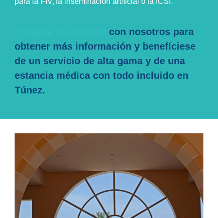
para la FIV, la inseminación artificial o la ICSI.
Póngase en contacto
con nosotros para
obtener más información y benefíciese
de un servicio de alta gama y de una
estancia médica con todo incluido en
Túnez.