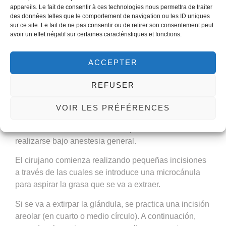
en función de la morfología de los pacientes.
appareils. Le fait de consentir à ces technologies nous permettra de traiter
des données telles que le comportement de navigation ou les ID uniques
sur ce site. Le fait de ne pas consentir ou de retirer son consentement peut
avoir un effet négatif sur certaines caractéristiques et fonctions.
¿Cómo se realiza la ginecomastia en
Túnez?
ACCEPTER
Una operación de ginecomastia puede durar entre 20
REFUSER
minutos (ginecomastia pura) y 1 hora (ginecomastia
mixta). La duración de la estancia hospitalaria varía en
VOIR LES PRÉFÉRENCES
función de la técnica utilizada, pero el paciente suele
volver a casa el mismo día. La operación suele
realizarse bajo anestesia general.
El cirujano comienza realizando pequeñas incisiones
a través de las cuales se introduce una microcánula
para aspirar la grasa que se va a extraer.
Si se va a extirpar la glándula, se practica una incisión
areolar (en cuarto o medio círculo). A continuación,