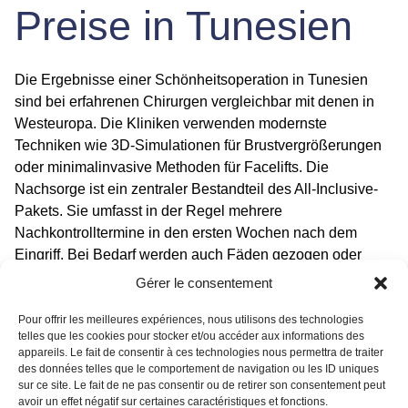
Preise in Tunesien
Die Ergebnisse einer Schönheitsoperation in Tunesien
sind bei erfahrenen Chirurgen vergleichbar mit denen in
Westeuropa. Die Kliniken verwenden modernste
Techniken wie 3D-Simulationen für Brustvergrößerungen
oder minimalinvasive Methoden für Facelifts. Die
Nachsorge ist ein zentraler Bestandteil des All-Inclusive-
Pakets. Sie umfasst in der Regel mehrere
Nachkontrolltermine in den ersten Wochen nach dem
Eingriff. Bei Bedarf werden auch Fäden gezogen oder
Verbände gewechselt. Bei Komplikationen steht ein
Gérer le consentement
Notdienst rund um die Uhr zur Verfügung. Die
Schönheitschirurgie Tunesien Preisvergleich
zeigt, dass
Pour offrir les meilleures expériences, nous utilisons des technologies
telles que les cookies pour stocker et/ou accéder aux informations des
Sie bei einer Brustvergrößerung mit Implantaten zwischen
appareils. Le fait de consentir à ces technologies nous permettra de traiter
2.500 und 4.000 Euro sparen. Ein Facelift kostet in
des données telles que le comportement de navigation ou les ID uniques
Tunesien oft unter 3.000 Euro, während es in Deutschland
sur ce site. Le fait de ne pas consentir ou de retirer son consentement peut
avoir un effet négatif sur certaines caractéristiques et fonctions.
über 6.000 Euro liegen kann. Die Preise für eine