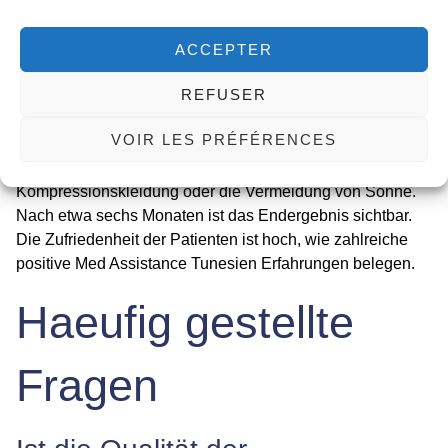
Fettabsaugung beginnen bei 1.500 Euro pro Körperregion.
Wichtig ist, dass die Preise je nach Klinik und Chirurg
ACCEPTER
variieren. Med Assistance bietet Ihnen einen transparenten
REFUSER
Schönheitschirurgie Tunesien Preise All Inclusive
-
Vergleich. Die langfristigen Ergebnisse hängen auch von
VOIR LES PRÉFÉRENCES
Ihrer Mitarbeit ab. Befolgen Sie die
Nachsorgeanweisungen, wie das Tragen von
Kompressionskleidung oder die Vermeidung von Sonne.
Nach etwa sechs Monaten ist das Endergebnis sichtbar.
Die Zufriedenheit der Patienten ist hoch, wie zahlreiche
positive
Med Assistance Tunesien Erfahrungen
belegen.
Haeufig gestellte
Fragen