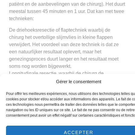
patiënt en de aanbevelingen van de chirurg). Het duurt
meestal tussen 45 minuten en 1 uur. Dat kan met twee
technieken:
De driehoeksresectie of flaptechniek waarbij de
chirurg het overtollige slijmvlies in kleine flappen
verwijdert. Het voordeel van deze techniek is dat ze
een natuurlijker resultaat oplevert, maar het
genezingsproces duurt langer en het resultaat moet
soms nog worden bijgewerkt.
Longitudinale resectie, waarbij de chirurg de
overtollige huid van het slijmvlies verwijdert door in de
Gérer le consentement
lengte van de lippen te snijden. Het voordeel van deze
Pour offrir les meilleures expériences, nous utilisons des technologies telles qu
techniek is dat de genezing sneller verloopt, maar het
cookies pour stocker et/ou accéder aux informations des appareils. Le fait de c
resultaat is minder natuurlijk dan dat van de
ces technologies nous permettra de traiter des données telles que le comport
driehoeksresectie. Deze techniek wordt vooral gebruikt
navigation ou les ID uniques sur ce site. Le fait de ne pas consentir ou de retire
consentement peut avoir un effet négatif sur certaines caractéristiques et foncti
wanneer het teveel aan lippen vrij groot is.
De keuze van de geschikte techniek hangt af van de
ACCEPTER