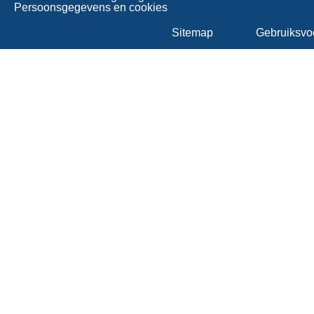
Persoonsgegevens en cookies
Sitemap
Gebruiksvo