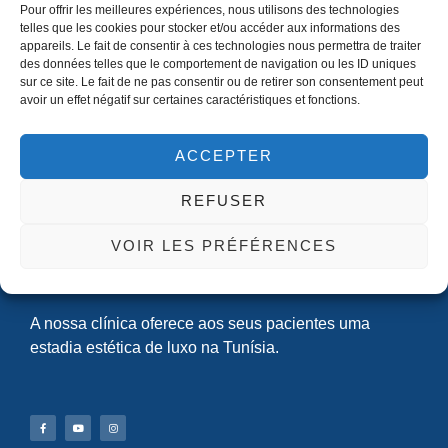
Pour offrir les meilleures expériences, nous utilisons des technologies
telles que les cookies pour stocker et/ou accéder aux informations des
Descubra tudo sobre o aumento de glúteos com lipoenxertia
appareils. Le fait de consentir à ces technologies nous permettra de traiter
(BBL) na Tunísia: procedimento, recuperação, preços e por
des données telles que le comportement de navigation ou les ID uniques
sur ce site. Le fait de ne pas consentir ou de retirer son consentement peut
que é um destino seguro e acessível.
avoir un effet négatif sur certaines caractéristiques et fonctions.
ACCEPTER
REFUSER
Med Assistance: Clínica de turismo médico na Tunísia.
VOIR LES PRÉFÉRENCES
Trabalhamos com os melhores cirurgiões estéticos
tunisianos.
A nossa clínica oferece aos seus pacientes uma
estadia estética de luxo na Tunísia.