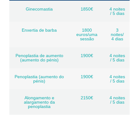
Ginecomastia
1850€
4 noites
/ 5 dias
Enxertia de barba
1800
3
euros/uma
noites/
sessão
4 dias
Penoplastia de aumento
1900€
4 noites
(aumento do pénis)
/ 5 dias
Penoplastia (aumento do
1900€
4 noites
pénis)
/ 5 dias
Alongamento e
2150€
4 noites
alargamento da
/ 5 dias
penoplastia