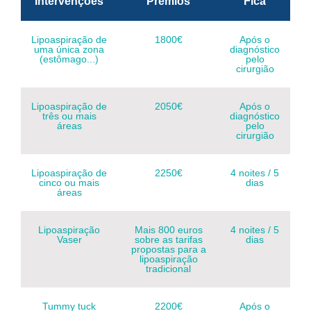
Intervenções
Prémios
Fica
Lipoaspiração de
1800€
Após o
uma única zona
diagnóstico
(estômago...)
pelo
cirurgião
Lipoaspiração de
2050€
Após o
três ou mais
diagnóstico
áreas
pelo
cirurgião
Lipoaspiração de
2250€
4 noites / 5
cinco ou mais
dias
áreas
Lipoaspiração
Mais 800 euros
4 noites / 5
Vaser
sobre as tarifas
dias
propostas para a
lipoaspiração
tradicional
Tummy tuck
2200€
Após o