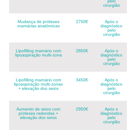
pelo
cirurgião
Mudança de próteses
2750€
Após o
mamárias anatómicas
diagnóstico
pelo
cirurgião
Lipofilling mamário com
2850€
Após o
lipoaspiração multi-zona
diagnóstico
pelo
cirurgião
Lipofilling mamário com
3450€
Após o
lipoaspiração multi-zonas
diagnóstico
+ elevação dos seios
pelo
cirurgião
Aumento de seios com
2950€
Após o
próteses redondas +
diagnóstico
elevação dos seios
pelo
cirurgião