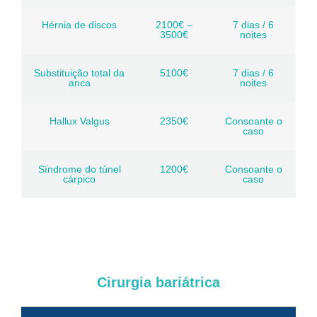
Hérnia de discos
2100€ –
7 dias / 6
3500€
noites
Substituição total da
5100€
7 dias / 6
anca
noites
Hallux Valgus
2350€
Consoante o
caso
Síndrome do túnel
1200€
Consoante o
cárpico
caso
Cirurgia bariátrica