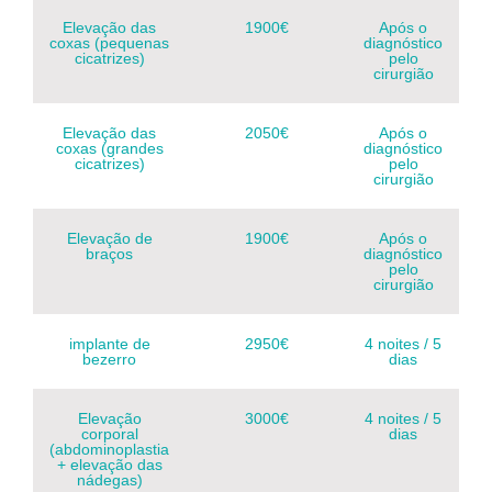
Elevação das
1900€
Após o
coxas (pequenas
diagnóstico
cicatrizes)
pelo
cirurgião
Elevação das
2050€
Após o
coxas (grandes
diagnóstico
cicatrizes)
pelo
cirurgião
Elevação de
1900€
Após o
braços
diagnóstico
pelo
cirurgião
implante de
2950€
4 noites / 5
bezerro
dias
Elevação
3000€
4 noites / 5
corporal
dias
(abdominoplastia
+ elevação das
nádegas)