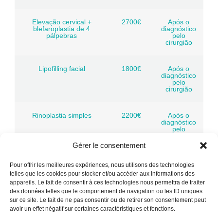
Elevação cervical +
2700€
Após o
blefaroplastia de 4
diagnóstico
pálpebras
pelo
cirurgião
Lipofilling facial
1800€
Após o
diagnóstico
pelo
cirurgião
Rinoplastia simples
2200€
Após o
diagnóstico
pelo
cirurgião
Gérer le consentement
Rinoplastia étnica
2400€
Após o
Pour offrir les meilleures expériences, nous utilisons des technologies
diagnóstico
telles que les cookies pour stocker et/ou accéder aux informations des
pelo
cirurgião
appareils. Le fait de consentir à ces technologies nous permettra de traiter
des données telles que le comportement de navigation ou les ID uniques
sur ce site. Le fait de ne pas consentir ou de retirer son consentement peut
Rinoplastia secundária
2600€
Após o
avoir un effet négatif sur certaines caractéristiques et fonctions.
diagnóstico