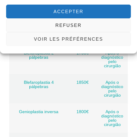
pelo
cirurgião
ACCEPTER
Rinoseptoplastia
2400€
Após o
REFUSER
diagnóstico
pelo
cirurgião
VOIR LES PRÉFÉRENCES
Blefaroplastia 2
1700€
Após o
pálpebras
diagnóstico
pelo
cirurgião
Blefaroplastia 4
1850€
Após o
pálpebras
diagnóstico
pelo
cirurgião
Genioplastia inversa
1800€
Após o
diagnóstico
pelo
cirurgião