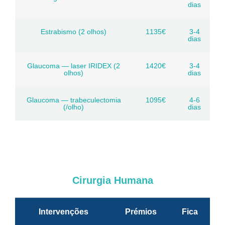
dias
Estrabismo (2 olhos)
1135€
3-4
dias
Glaucoma — laser IRIDEX (2
1420€
3-4
olhos)
dias
Glaucoma — trabeculectomia
1095€
4-6
(/olho)
dias
Cirurgia Humana
Intervenções
Prémios
Fica