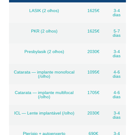
LASIK (2 olhos)
1625€
3-4
dias
PKR (2 olhos)
1625€
5-7
dias
Presbylasik (2 olhos)
2030€
3-4
dias
Catarata — implante monofocal
1095€
4-6
(/olho)
dias
Catarata — implante multifocal
1705€
4-6
(/olho)
dias
ICL — Lente implantável (/olho)
2030€
3-4
dias
Pterígio + autoenxerto
690€
3-4