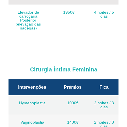
Elevador de
1950€
4 noites / 5
carroçaria
dias
Posterior
(elevação das
nádegas)
Cirurgia Íntima Feminina
Intervenções
Prémios
Fica
Hymenoplastia
1000€
2 noites / 3
dias
Vaginoplastia
1400€
2 noites / 3
dias