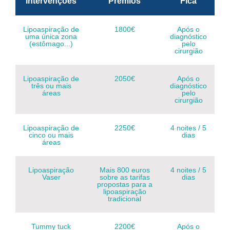
Intervenções
Prémios
Fica
Lipoaspiração de
1800€
Após o
uma única zona
diagnóstico
(estômago...)
pelo
cirurgião
Lipoaspiração de
2050€
Após o
três ou mais
diagnóstico
áreas
pelo
cirurgião
Lipoaspiração de
2250€
4 noites / 5
cinco ou mais
dias
áreas
Lipoaspiração
Mais 800 euros
4 noites / 5
Vaser
sobre as tarifas
dias
propostas para a
lipoaspiração
tradicional
Tummy tuck
2200€
Após o