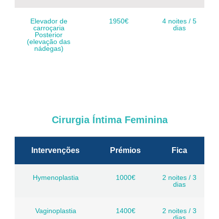
Elevador de
1950€
4 noites / 5
carroçaria
dias
Posterior
(elevação das
nádegas)
Cirurgia Íntima Feminina
Intervenções
Prémios
Fica
Hymenoplastia
1000€
2 noites / 3
dias
Vaginoplastia
1400€
2 noites / 3
dias