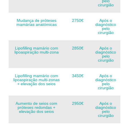
pelo
cirurgião
Mudança de próteses
2750€
Após o
mamárias anatómicas
diagnóstico
pelo
cirurgião
Lipofilling mamário com
2850€
Após o
lipoaspiração multi-zona
diagnóstico
pelo
cirurgião
Lipofilling mamário com
3450€
Após o
lipoaspiração multi-zonas
diagnóstico
+ elevação dos seios
pelo
cirurgião
Aumento de seios com
2950€
Após o
próteses redondas +
diagnóstico
elevação dos seios
pelo
cirurgião