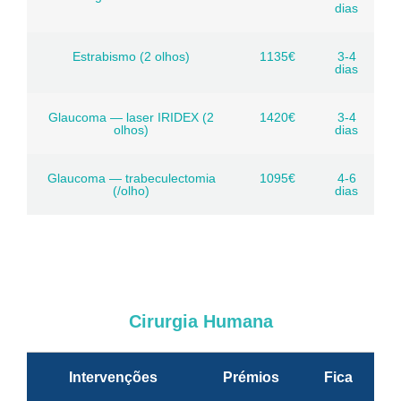
dias
Estrabismo (2 olhos)
1135€
3-4
dias
Glaucoma — laser IRIDEX (2
1420€
3-4
olhos)
dias
Glaucoma — trabeculectomia
1095€
4-6
(/olho)
dias
Cirurgia Humana
Intervenções
Prémios
Fica