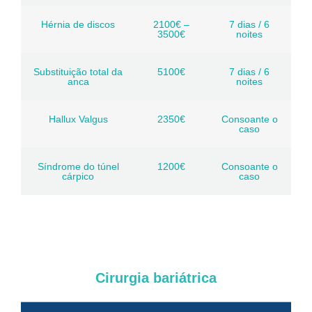
Hérnia de discos
2100€ –
7 dias / 6
3500€
noites
Substituição total da
5100€
7 dias / 6
anca
noites
Hallux Valgus
2350€
Consoante o
caso
Síndrome do túnel
1200€
Consoante o
cárpico
caso
Cirurgia bariátrica