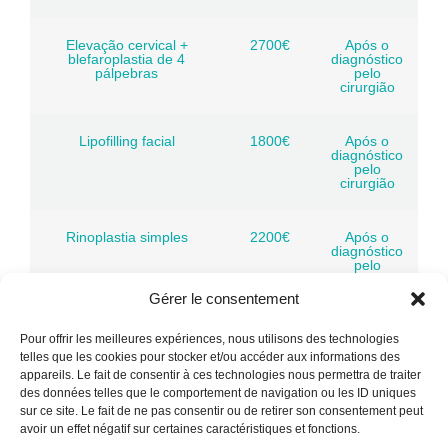
Elevação cervical +
2700€
Após o
blefaroplastia de 4
diagnóstico
pálpebras
pelo
cirurgião
Lipofilling facial
1800€
Após o
diagnóstico
pelo
cirurgião
Rinoplastia simples
2200€
Após o
diagnóstico
pelo
cirurgião
Gérer le consentement
Rinoplastia étnica
2400€
Após o
Pour offrir les meilleures expériences, nous utilisons des technologies
diagnóstico
telles que les cookies pour stocker et/ou accéder aux informations des
pelo
cirurgião
appareils. Le fait de consentir à ces technologies nous permettra de traiter
des données telles que le comportement de navigation ou les ID uniques
sur ce site. Le fait de ne pas consentir ou de retirer son consentement peut
Rinoplastia secundária
2600€
Após o
avoir un effet négatif sur certaines caractéristiques et fonctions.
diagnóstico