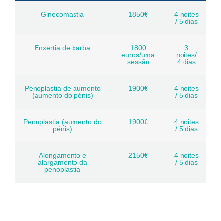
Ginecomastia
1850€
4 noites
/ 5 dias
Enxertia de barba
1800
3
euros/uma
noites/
sessão
4 dias
Penoplastia de aumento
1900€
4 noites
(aumento do pénis)
/ 5 dias
Penoplastia (aumento do
1900€
4 noites
pénis)
/ 5 dias
Alongamento e
2150€
4 noites
alargamento da
/ 5 dias
penoplastia