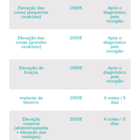
Elevação das
1900€
Após o
coxas (pequenas
diagnóstico
cicatrizes)
pelo
cirurgião
Elevação das
2050€
Após o
coxas (grandes
diagnóstico
cicatrizes)
pelo
cirurgião
Elevação de
1900€
Após o
braços
diagnóstico
pelo
cirurgião
implante de
2950€
4 noites / 5
bezerro
dias
Elevação
3000€
4 noites / 5
corporal
dias
(abdominoplastia
+ elevação das
nádegas)