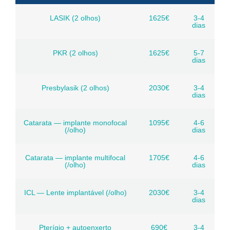
LASIK (2 olhos)
1625€
3-4
dias
PKR (2 olhos)
1625€
5-7
dias
Presbylasik (2 olhos)
2030€
3-4
dias
Catarata — implante monofocal
1095€
4-6
(/olho)
dias
Catarata — implante multifocal
1705€
4-6
(/olho)
dias
ICL — Lente implantável (/olho)
2030€
3-4
dias
Pterígio + autoenxerto
690€
3-4