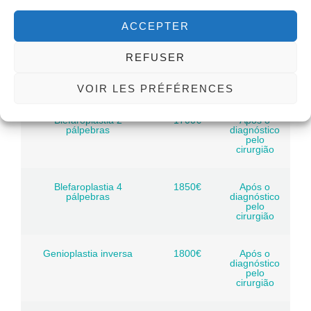
pelo
cirurgião
ACCEPTER
Rinoseptoplastia
2400€
Após o
REFUSER
diagnóstico
pelo
cirurgião
VOIR LES PRÉFÉRENCES
Blefaroplastia 2
1700€
Após o
pálpebras
diagnóstico
pelo
cirurgião
Blefaroplastia 4
1850€
Após o
pálpebras
diagnóstico
pelo
cirurgião
Genioplastia inversa
1800€
Após o
diagnóstico
pelo
cirurgião