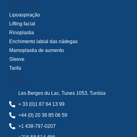
Links úteis
Lipoaspiração
Lifting facial
Rinoplastia
Enchimento labial das nádegas
Mamoplastia de aumento
Sleeve
Tarifa
Contato
Les Berges du Lac, Tunes 1053, Tunísia
+ 33 (0)1 87 64 13 99
+44 (0) 20 38 85 06 59
+1 438-797-0207