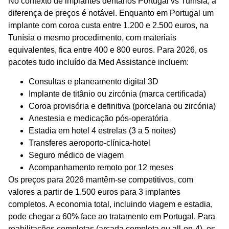
No contexto de
implantes dentários Portugal vs Tunísia
, a
diferença de preços é notável. Enquanto em Portugal um
implante com coroa custa entre 1.200 e 2.500 euros, na
Tunísia o mesmo procedimento, com materiais
equivalentes, fica entre 400 e 800 euros. Para 2026, os
pacotes
tudo incluído
da
Med Assistance
incluem:
Consultas e planeamento digital 3D
Implante de titânio ou zircónia (marca certificada)
Coroa provisória e definitiva (porcelana ou zircónia)
Anestesia e medicação pós-operatória
Estadia em hotel 4 estrelas (3 a 5 noites)
Transferes aeroporto-clínica-hotel
Seguro médico de viagem
Acompanhamento remoto por 12 meses
Os preços para 2026 mantêm-se competitivos, com
valores a partir de 1.500 euros para 3 implantes
completos. A economia total, incluindo viagem e estadia,
pode chegar a 60% face ao tratamento em Portugal. Para
reabilitações completas (arcada completa ou all-on-4), os