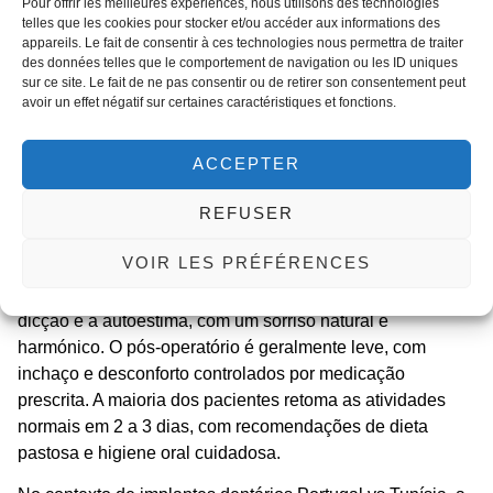
Resultados, pós-
Pour offrir les meilleures expériences, nous utilisons des technologies
telles que les cookies pour stocker et/ou accéder aux informations des
appareils. Le fait de consentir à ces technologies nous permettra de traiter
operatório e preços
des données telles que le comportement de navigation ou les ID uniques
sur ce site. Le fait de ne pas consentir ou de retirer son consentement peut
avoir un effet négatif sur certaines caractéristiques et fonctions.
na Tunísia em 2026
ACCEPTER
REFUSER
Os resultados dos
implantes dentários Tunísia preço 2026
são duradouros e esteticamente superiores, com taxas de
VOIR LES PRÉFÉRENCES
sucesso acima de 95% em clínicas acreditadas. A
reabilitação completa devolve a função mastigatória, a
dicção e a autoestima, com um sorriso natural e
harmónico. O pós-operatório é geralmente leve, com
inchaço e desconforto controlados por medicação
prescrita. A maioria dos pacientes retoma as atividades
normais em 2 a 3 dias, com recomendações de dieta
pastosa e higiene oral cuidadosa.