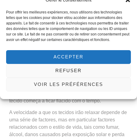
durante os primeiros 10 dias. As actividades
desportivas devem ser evitadas durante o primeiro
Pour offrir les meilleures expériences, nous utilisons des technologies
telles que les cookies pour stocker et/ou accéder aux informations des
mês.
appareils. Le fait de consentir à ces technologies nous permettra de traiter
des données telles que le comportement de navigation ou les ID uniques
sur ce site. Le fait de ne pas consentir ou de retirer son consentement peut
avoir un effet négatif sur certaines caractéristiques et fonctions.
Quanto tempo durará um lifting facelift?
ACCEPTER
Um lifting facelift é permanente, o que significa que as
REFUSER
suturas que mantêm o elevador no lugar nunca serão
desfeitas. No entanto, a pele e as camadas mais
VOIR LES PRÉFÉRENCES
profundas continuam a perder colagénio e elastina à
medida que o processo de envelhecimento avança e o
tecido começa a ficar flácido com o tempo.
A velocidade a que os tecidos irão relaxar depende de
uma série de factores, mas em particular factores
relacionados com o estilo de vida, tais como fumar,
álcool, danos causados pela exposição solar e perda