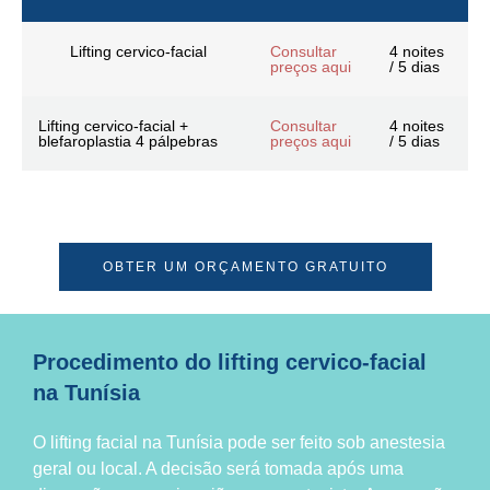
Lifting cervico-facial
Consultar
4 noites
preços aqui
/ 5 dias
Lifting cervico-facial +
Consultar
4 noites
blefaroplastia 4 pálpebras
preços aqui
/ 5 dias
OBTER UM ORÇAMENTO GRATUITO
Procedimento do lifting cervico-facial
na Tunísia
O lifting facial na Tunísia pode ser feito sob anestesia
geral ou local. A decisão será tomada após uma