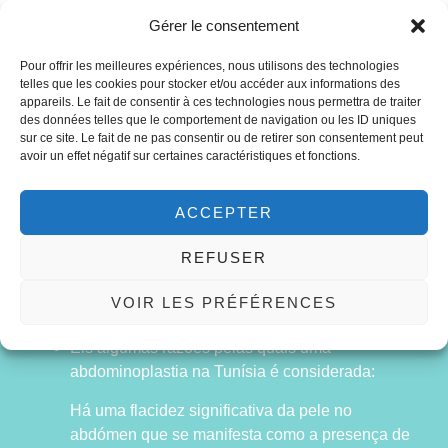
Gérer le consentement
Pour offrir les meilleures expériences, nous utilisons des technologies
telles que les cookies pour stocker et/ou accéder aux informations des
appareils. Le fait de consentir à ces technologies nous permettra de traiter
des données telles que le comportement de navigation ou les ID uniques
sur ce site. Le fait de ne pas consentir ou de retirer son consentement peut
avoir un effet négatif sur certaines caractéristiques et fonctions.
ACCEPTER
REFUSER
Quem são os candidatos ideais para
VOIR LES PRÉFÉRENCES
uma abdominoplastia na Tunísia?
Eis algumas razões pelas quais uma
abdominoplastia na Tunísia é considerada:
Há uma flacidez significativa da pele no
abdómen que se manifesta como a presença de