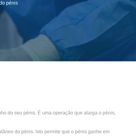
do pénis
nho do seu pénis. É uma operação que alarga o pénis,
tâneo do pénis. Isto permite que o pénis ganhe em