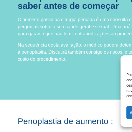
saber antes de começar
O primeiro passo na cirurgia peniana é uma consulta c
perguntas sobre a sua saúde geral e sexual. Uma anál
para garantir que não tem contra-indicações ao proced
Na sequência desta avaliação, o médico poderá deter
à penoplastia. Discutirá também consigo os riscos, o 
custo do procedimento.
Pou
coo
ces
nav
con
Penoplastia de aumento :