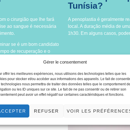
Tunísia?
om o cirurgião que lhe fará
A penoplastia é geralmente re
ise ao sangue é necessária
local. A duração média de um
imento.
1h30. Em alguns casos, poderá
minar se é um bom candidato
tempo de recuperação e o
Gérer le consentement
r offrir les meilleures expériences, nous utilisons des technologies telles que les
kies pour stocker et/ou accéder aux informations des appareils. Le fait de consenti
 technologies nous permettra de traiter des données telles que le comportement d
igation ou les ID uniques sur ce site. Le fait de ne pas consentir ou de retirer son
sentement peut avoir un effet négatif sur certaines caractéristiques et fonctions.
ACCEPTER
REFUSER
VOIR LES PRÉFÉRENCE