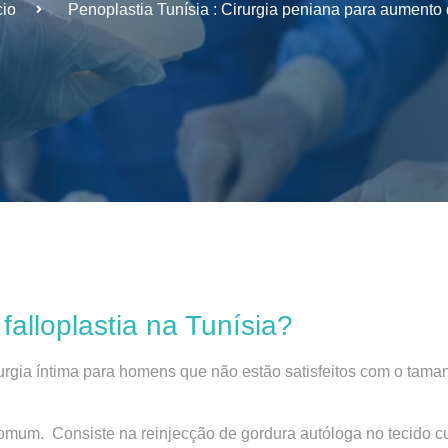
cio
Penoplastia Tunísia : Cirurgia peniana para aumento 
falloplastia na Tunísia?
urgia íntima para homens que não estão satisfeitos com o tama
mum. Consiste na reinjecção de gordura autóloga no tecido cu