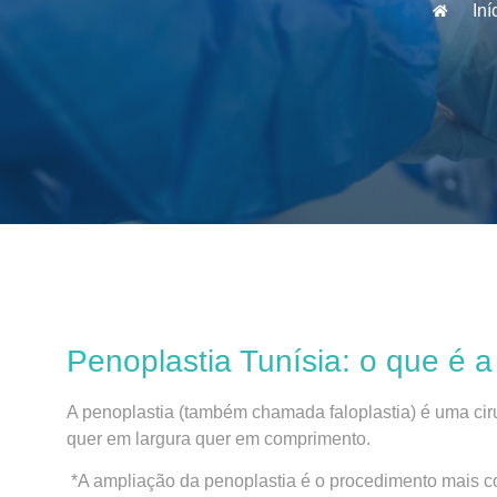
Iní
Penoplastia Tunísia: o que é a 
A penoplastia (também chamada faloplastia) é uma cir
quer em largura quer em comprimento.
*A ampliação da penoplastia é o procedimento mais co