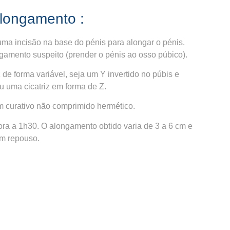
alongamento :
uma incisão na base do pénis para alongar o pénis.
 ligamento suspeito (prender o pénis ao osso púbico).
z de forma variável, seja um Y invertido no púbis e
u uma cicatriz em forma de Z.
um curativo não comprimido hermético.
ra a 1h30. O alongamento obtido varia de 3 a 6 cm e
em repouso.