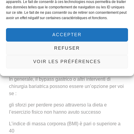
appareils. Le fait de consentir à ces technologies nous permettra de traiter
L’intervento di bypass in Tunisia e altri interventi di
des données telles que le comportement de navigation ou les ID uniques
perdita di peso sono procedure importanti che
sur ce site. Le fait de ne pas consentir ou de retirer son consentement peut
cambiano la vita. Se da un lato la chirurgia per la
avoir un effet négatif sur certaines caractéristiques et fonctions.
perdita di peso può aiutare a ridurre il rischio di
problemi di salute legati al peso, come il diabete di tipo
ACCEPTER
2, l’ipertensione, le malattie cardiache e l’apnea del
sonno, dall’altro può presentare rischi e complicazioni
REFUSER
importanti. Per sottoporsi a un intervento di chirurgia
bariatrica potrebbe essere necessario soddisfare
VOIR LES PRÉFÉRENCES
alcune linee guida mediche.
In generale, il bypass gastrico o altri interventi di
chirurgia bariatrica possono essere un’opzione per voi
se :
gli sforzi per perdere peso attraverso la dieta e
l’esercizio fisico non hanno avuto successo
L’indice di massa corporea (BMI) è pari o superiore a
40