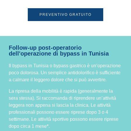
PREVENTIVO GRATUITO
Follow-up post-operatorio
dell'operazione di bypass in Tunisia
Il bypass in Tunisia o bypass gastrico è un’operazione
poco dolorosa. Un semplice antidolorifico è sufficiente
a calmare il leggero dolore che si può avvertire.
La ripresa della mobilità è rapida (generalmente la
sera stessa). Si raccomanda di riprendere un’attività
leggera non appena si lascia la clinica. Le attività
professionali possono essere riprese dopo 3 o 4
settimane. Le attività sportive possono essere riprese
dopo circa 1 mese*.