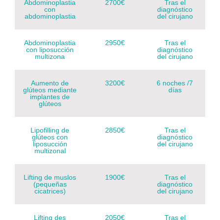
Abdominoplastia
2700€
Tras el
con
diagnóstico
abdominoplastia
del cirujano
Abdominoplastia
2950€
Tras el
con liposucción
diagnóstico
multizona
del cirujano
Aumento de
3200€
6 noches /7
glúteos mediante
días
implantes de
glúteos
Lipofilling de
2850€
Tras el
glúteos con
diagnóstico
liposucción
del cirujano
multizonal
Lifting de muslos
1900€
Tras el
(pequeñas
diagnóstico
cicatrices)
del cirujano
Lifting des
2050€
Tras el