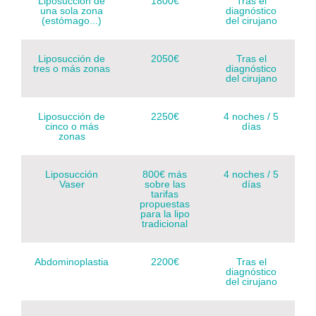
Liposucción de
1800€
Tras el
una sola zona
diagnóstico
(estómago...)
del cirujano
Liposucción de
2050€
Tras el
tres o más zonas
diagnóstico
del cirujano
Liposucción de
2250€
4 noches / 5
cinco o más
días
zonas
Liposucción
800€ más
4 noches / 5
Vaser
sobre las
días
tarifas
propuestas
para la lipo
tradicional
Abdominoplastia
2200€
Tras el
diagnóstico
del cirujano