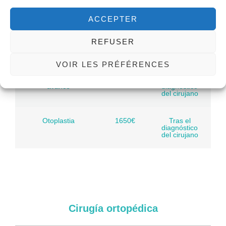
párpados
diagnóstico
del cirujano
ACCEPTER
Genioplastia inversa
1800€
Tras el
REFUSER
diagnóstico
del cirujano
VOIR LES PRÉFÉRENCES
Genioplastia de
2000€
Tras el
avance
diagnóstico
del cirujano
Otoplastia
1650€
Tras el
diagnóstico
del cirujano
Cirugía ortopédica