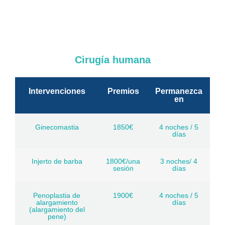
Cirugía humana
Intervenciones
Premios
Permanezca
en
Ginecomastia
1850€
4 noches / 5
días
Injerto de barba
1800€/una
3 noches/ 4
sesión
días
Penoplastia de
1900€
4 noches / 5
alargamiento
días
(alargamiento del
pene)