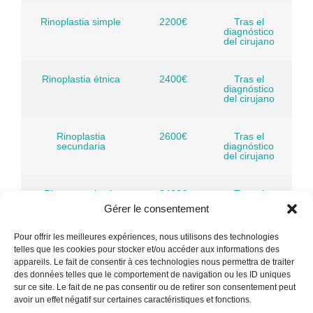
Rinoplastia simple
2200€
Tras el
diagnóstico
del cirujano
Rinoplastia étnica
2400€
Tras el
diagnóstico
del cirujano
Rinoplastia
2600€
Tras el
secundaria
diagnóstico
del cirujano
Rinoseptoplastia
2400€
Tras el
diagnóstico
Gérer le consentement
del cirujano
Pour offrir les meilleures expériences, nous utilisons des technologies
telles que les cookies pour stocker et/ou accéder aux informations des
Blefaroplastia 2
1700€
Tras el
párpados
diagnóstico
appareils. Le fait de consentir à ces technologies nous permettra de traiter
del cirujano
des données telles que le comportement de navigation ou les ID uniques
sur ce site. Le fait de ne pas consentir ou de retirer son consentement peut
avoir un effet négatif sur certaines caractéristiques et fonctions.
Blefaroplastia 4
1850€
Tras el