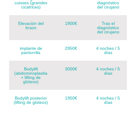
cuisses (grandes
diagnóstico
cicatrices)
del cirujano
Elevación del
1900€
Tras el
brazo
diagnóstico
del cirujano
implante de
2950€
4 noches / 5
pantorrilla
días
Bodylift
3000€
4 noches / 5
(abdominoplastia
días
+ lifting de
glúteos)
Bodylift posterior
1950€
4 noches / 5
(lifting de glúteos)
días