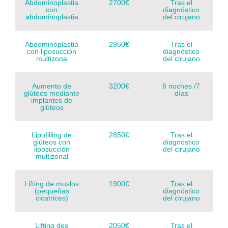
Abdominoplastia
2700€
Tras el
con
diagnóstico
abdominoplastia
del cirujano
Abdominoplastia
2950€
Tras el
con liposucción
diagnóstico
multizona
del cirujano
Aumento de
3200€
6 noches /7
glúteos mediante
días
implantes de
glúteos
Lipofilling de
2850€
Tras el
glúteos con
diagnóstico
liposucción
del cirujano
multizonal
Lifting de muslos
1900€
Tras el
(pequeñas
diagnóstico
cicatrices)
del cirujano
Lifting des
2050€
Tras el