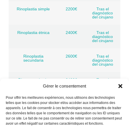
Rinoplastia simple
2200€
Tras el
diagnóstico
del cirujano
Rinoplastia étnica
2400€
Tras el
diagnóstico
del cirujano
Rinoplastia
2600€
Tras el
secundaria
diagnóstico
del cirujano
Rinoseptoplastia
2400€
Tras el
diagnóstico
Gérer le consentement
del cirujano
Pour offrir les meilleures expériences, nous utilisons des technologies
telles que les cookies pour stocker et/ou accéder aux informations des
Blefaroplastia 2
1700€
Tras el
párpados
diagnóstico
appareils. Le fait de consentir à ces technologies nous permettra de traiter
del cirujano
des données telles que le comportement de navigation ou les ID uniques
sur ce site. Le fait de ne pas consentir ou de retirer son consentement peut
avoir un effet négatif sur certaines caractéristiques et fonctions.
Blefaroplastia 4
1850€
Tras el