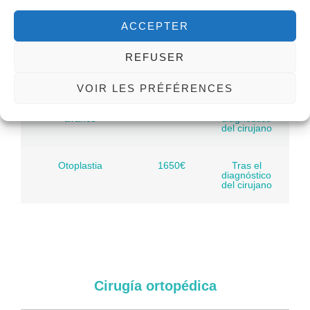
párpados
diagnóstico
del cirujano
ACCEPTER
Genioplastia inversa
1800€
Tras el
REFUSER
diagnóstico
del cirujano
VOIR LES PRÉFÉRENCES
Genioplastia de
2000€
Tras el
avance
diagnóstico
del cirujano
Otoplastia
1650€
Tras el
diagnóstico
del cirujano
Cirugía ortopédica