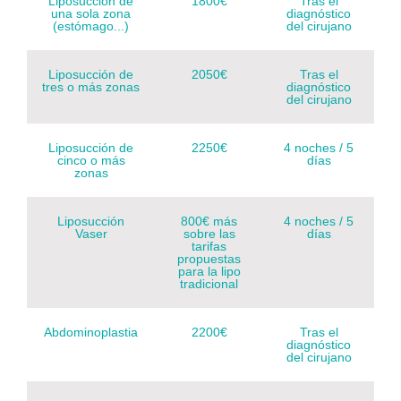
Liposucción de
1800€
Tras el
una sola zona
diagnóstico
(estómago...)
del cirujano
Liposucción de
2050€
Tras el
tres o más zonas
diagnóstico
del cirujano
Liposucción de
2250€
4 noches / 5
cinco o más
días
zonas
Liposucción
800€ más
4 noches / 5
Vaser
sobre las
días
tarifas
propuestas
para la lipo
tradicional
Abdominoplastia
2200€
Tras el
diagnóstico
del cirujano