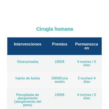
Cirugía humana
Intervenciones
Premios
Permanezca
en
Ginecomastia
1850€
4 noches / 5
días
Injerto de barba
1800€/una
3 noches/ 4
sesión
días
Penoplastia de
1900€
4 noches / 5
alargamiento
días
(alargamiento del
pene)