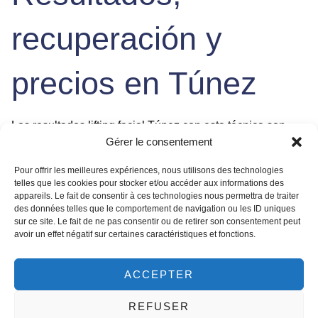
recuperación y
precios en Túnez
Los
resultados lifting facial Túnez
con esta técnica son
Gérer le consentement
visibles de forma instantánea, con un óvalo facial más
esculpido y una notable
reducción de doble mentón
.
Pour offrir les meilleures expériences, nous utilisons des technologies
Durante las siguientes semanas, a medida que el
telles que les cookies pour stocker et/ou accéder aux informations des
organismo produce nuevo colágeno estimulado por los
appareils. Le fait de consentir à ces technologies nous permettra de traiter
des données telles que le comportement de navigation ou les ID uniques
hilos PDO, la piel gana en densidad, firmeza y calidad,
sur ce site. Le fait de ne pas consentir ou de retirer son consentement peut
perfeccionando aún más el efecto. La recuperación es
avoir un effet négatif sur certaines caractéristiques et fonctions.
rápida: es común experimentar una ligera inflamación,
hematomas menores y una sensación de tirantez que
ACCEPTER
desaparece en pocos días. Se recomienda evitar
movimientos bruscos del cuello, deportes intensos y
REFUSER
dormir boca abajo durante la primera semana.