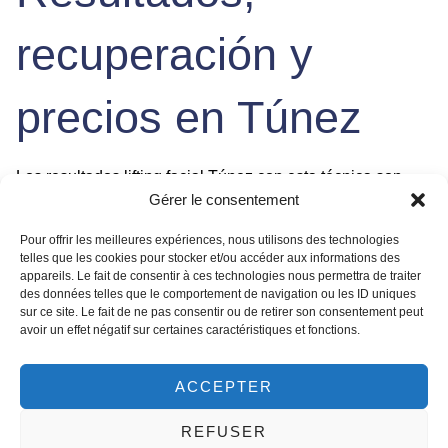
recuperación y
precios en Túnez
Los
resultados lifting facial Túnez
con esta técnica son
Gérer le consentement
visibles de forma instantánea, con un óvalo facial más
esculpido y una notable
reducción de doble mentón
.
Pour offrir les meilleures expériences, nous utilisons des technologies
Durante las siguientes semanas, a medida que el
telles que les cookies pour stocker et/ou accéder aux informations des
organismo produce nuevo colágeno estimulado por los
appareils. Le fait de consentir à ces technologies nous permettra de traiter
des données telles que le comportement de navigation ou les ID uniques
hilos PDO, la piel gana en densidad, firmeza y calidad,
sur ce site. Le fait de ne pas consentir ou de retirer son consentement peut
perfeccionando aún más el efecto. La recuperación es
avoir un effet négatif sur certaines caractéristiques et fonctions.
rápida: es común experimentar una ligera inflamación,
hematomas menores y una sensación de tirantez que
ACCEPTER
desaparece en pocos días. Se recomienda evitar
movimientos bruscos del cuello, deportes intensos y
REFUSER
dormir boca abajo durante la primera semana.