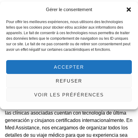
tradicional. Es normal experimentar hinchazón, ligeros
Gérer le consentement
moretones y una sensación de tirantez, molestias que se
controlan con la medicación prescrita. El vendaje
Pour offrir les meilleures expériences, nous utilisons des technologies
compresivo se usa continuamente los primeros días y
telles que les cookies pour stocker et/ou accéder aux informations des
appareils. Le fait de consentir à ces technologies nous permettra de traiter
luego por la noche durante un par de semanas. La
des données telles que le comportement de navigation ou les ID uniques
mayoría de pacientes retorna a sus actividades sociales
sur ce site. Le fait de ne pas consentir ou de retirer son consentement peut
en 5-7 días y a la actividad física ligera a las 2 semanas.
avoir un effet négatif sur certaines caractéristiques et fonctions.
El gran atractivo de optar por este tratamiento en el país
ACCEPTER
magrebí es la excelente relación calidad-precio. El
precio
láser facial Túnez
puede ser entre un 50% y un 70% más
REFUSER
económico que en Francia, España o Italia, incluyendo a
menudo el procedimiento, la hospitalización, las consultas
VOIR LES PRÉFÉRENCES
y, en muchos paquetes, el alojamiento y los traslados.
Este ahorro significativo no compromete la calidad, ya que
las clínicas asociadas cuentan con tecnología de última
generación y cirujanos certificados internacionalmente. En
Med Assistance, nos encargamos de organizar todos los
detalles de su viaje médico para que su experiencia sea