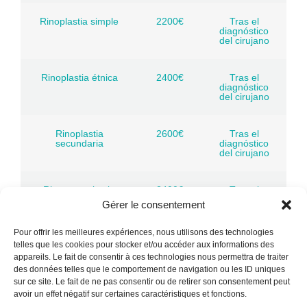
Rinoplastia simple
2200€
Tras el
diagnóstico
del cirujano
Rinoplastia étnica
2400€
Tras el
diagnóstico
del cirujano
Rinoplastia
2600€
Tras el
secundaria
diagnóstico
del cirujano
Rinoseptoplastia
2400€
Tras el
diagnóstico
Gérer le consentement
del cirujano
Pour offrir les meilleures expériences, nous utilisons des technologies
telles que les cookies pour stocker et/ou accéder aux informations des
Blefaroplastia 2
1700€
Tras el
párpados
diagnóstico
appareils. Le fait de consentir à ces technologies nous permettra de traiter
del cirujano
des données telles que le comportement de navigation ou les ID uniques
sur ce site. Le fait de ne pas consentir ou de retirer son consentement peut
avoir un effet négatif sur certaines caractéristiques et fonctions.
Blefaroplastia 4
1850€
Tras el