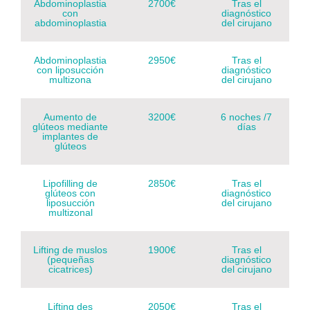
Abdominoplastia
2700€
Tras el
con
diagnóstico
abdominoplastia
del cirujano
Abdominoplastia
2950€
Tras el
con liposucción
diagnóstico
multizona
del cirujano
Aumento de
3200€
6 noches /7
glúteos mediante
días
implantes de
glúteos
Lipofilling de
2850€
Tras el
glúteos con
diagnóstico
liposucción
del cirujano
multizonal
Lifting de muslos
1900€
Tras el
(pequeñas
diagnóstico
cicatrices)
del cirujano
Lifting des
2050€
Tras el