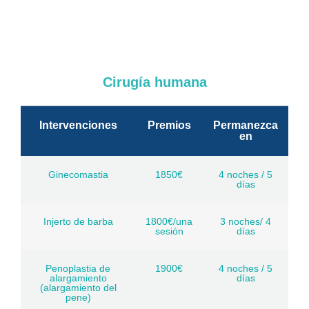
Cirugía humana
Intervenciones
Premios
Permanezca
en
Ginecomastia
1850€
4 noches / 5
días
Injerto de barba
1800€/una
3 noches/ 4
sesión
días
Penoplastia de
1900€
4 noches / 5
alargamiento
días
(alargamiento del
pene)