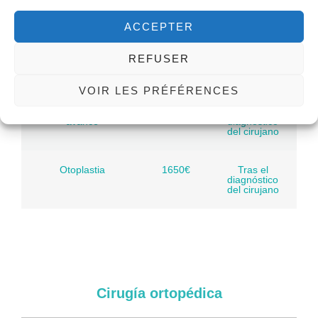
párpados
diagnóstico
del cirujano
ACCEPTER
Genioplastia inversa
1800€
Tras el
REFUSER
diagnóstico
del cirujano
VOIR LES PRÉFÉRENCES
Genioplastia de
2000€
Tras el
avance
diagnóstico
del cirujano
Otoplastia
1650€
Tras el
diagnóstico
del cirujano
Cirugía ortopédica