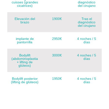
cuisses (grandes
diagnóstico
cicatrices)
del cirujano
Elevación del
1900€
Tras el
brazo
diagnóstico
del cirujano
implante de
2950€
4 noches / 5
pantorrilla
días
Bodylift
3000€
4 noches / 5
(abdominoplastia
días
+ lifting de
glúteos)
Bodylift posterior
1950€
4 noches / 5
(lifting de glúteos)
días