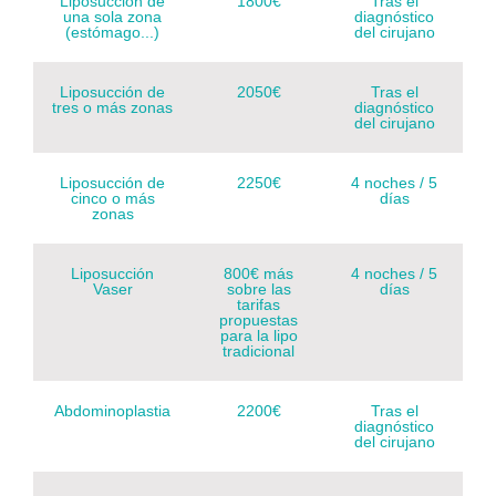
Liposucción de
1800€
Tras el
una sola zona
diagnóstico
(estómago...)
del cirujano
Liposucción de
2050€
Tras el
tres o más zonas
diagnóstico
del cirujano
Liposucción de
2250€
4 noches / 5
cinco o más
días
zonas
Liposucción
800€ más
4 noches / 5
Vaser
sobre las
días
tarifas
propuestas
para la lipo
tradicional
Abdominoplastia
2200€
Tras el
diagnóstico
del cirujano