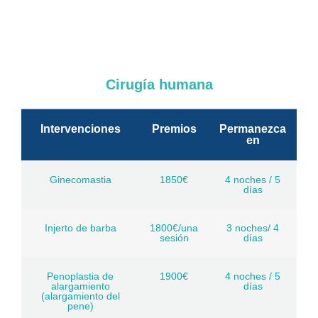
Cirugía humana
Intervenciones
Premios
Permanezca
en
Ginecomastia
1850€
4 noches / 5
días
Injerto de barba
1800€/una
3 noches/ 4
sesión
días
Penoplastia de
1900€
4 noches / 5
alargamiento
días
(alargamiento del
pene)