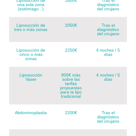
Liposucción de
1800€
Tras el
una sola zona
diagnóstico
(estómago...)
del cirujano
Liposucción de
2050€
Tras el
tres o más zonas
diagnóstico
del cirujano
Liposucción de
2250€
4 noches / 5
cinco o más
días
zonas
Liposucción
800€ más
4 noches / 5
Vaser
sobre las
días
tarifas
propuestas
para la lipo
tradicional
Abdominoplastia
2200€
Tras el
diagnóstico
del cirujano