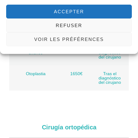
párpados
diagnóstico
del cirujano
ACCEPTER
Genioplastia inversa
1800€
Tras el
REFUSER
diagnóstico
del cirujano
VOIR LES PRÉFÉRENCES
Genioplastia de
2000€
Tras el
avance
diagnóstico
del cirujano
Otoplastia
1650€
Tras el
diagnóstico
del cirujano
Cirugía ortopédica