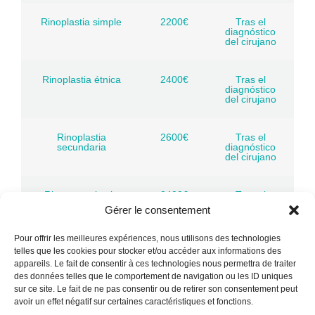
Rinoplastia simple
2200€
Tras el
diagnóstico
del cirujano
Rinoplastia étnica
2400€
Tras el
diagnóstico
del cirujano
Rinoplastia
2600€
Tras el
secundaria
diagnóstico
del cirujano
Rinoseptoplastia
2400€
Tras el
diagnóstico
Gérer le consentement
del cirujano
Pour offrir les meilleures expériences, nous utilisons des technologies
telles que les cookies pour stocker et/ou accéder aux informations des
Blefaroplastia 2
1700€
Tras el
párpados
diagnóstico
appareils. Le fait de consentir à ces technologies nous permettra de traiter
del cirujano
des données telles que le comportement de navigation ou les ID uniques
sur ce site. Le fait de ne pas consentir ou de retirer son consentement peut
avoir un effet négatif sur certaines caractéristiques et fonctions.
Blefaroplastia 4
1850€
Tras el