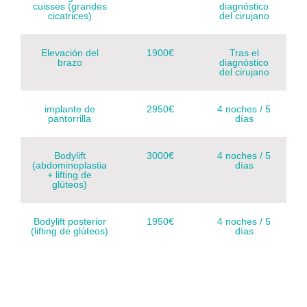
cuisses (grandes
diagnóstico
cicatrices)
del cirujano
Elevación del
1900€
Tras el
brazo
diagnóstico
del cirujano
implante de
2950€
4 noches / 5
pantorrilla
días
Bodylift
3000€
4 noches / 5
(abdominoplastia
días
+ lifting de
glúteos)
Bodylift posterior
1950€
4 noches / 5
(lifting de glúteos)
días