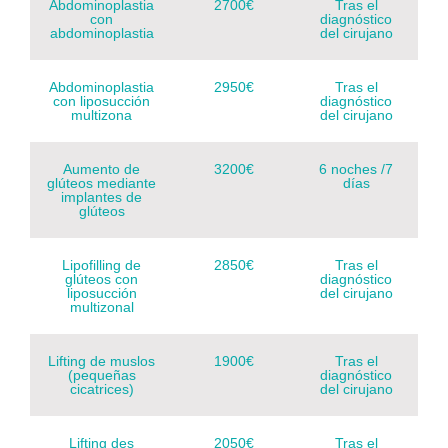
Abdominoplastia
2700€
Tras el
con
diagnóstico
abdominoplastia
del cirujano
Abdominoplastia
2950€
Tras el
con liposucción
diagnóstico
multizona
del cirujano
Aumento de
3200€
6 noches /7
glúteos mediante
días
implantes de
glúteos
Lipofilling de
2850€
Tras el
glúteos con
diagnóstico
liposucción
del cirujano
multizonal
Lifting de muslos
1900€
Tras el
(pequeñas
diagnóstico
cicatrices)
del cirujano
Lifting des
2050€
Tras el