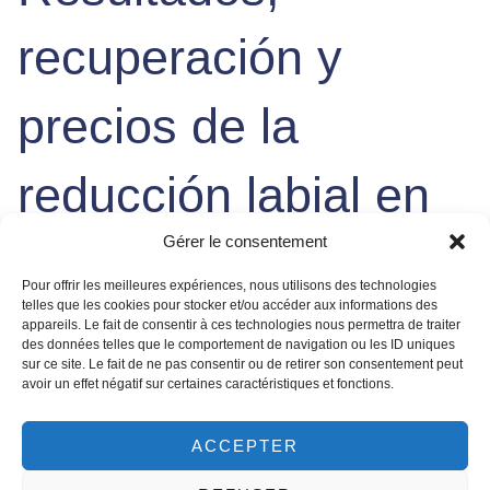
recuperación y
precios de la
reducción labial en
Gérer le consentement
Túnez
Pour offrir les meilleures expériences, nous utilisons des technologies
telles que les cookies pour stocker et/ou accéder aux informations des
appareils. Le fait de consentir à ces technologies nous permettra de traiter
Los resultados de este tratamiento son altamente
des données telles que le comportement de navigation ou les ID uniques
satisfactorios, devolviendo a los labios un
perfil labial
sur ce site. Le fait de ne pas consentir ou de retirer son consentement peut
natural
y equilibrado. La principal ventaja es la corrección
avoir un effet négatif sur certaines caractéristiques et fonctions.
inmediata de un volumen excesivo o asimétrico,
restableciendo la armonía facial. La recuperación es
ACCEPTER
mínima, permitiendo a la mayoría de los pacientes retomar
sus actividades sociales y laborales normales al día