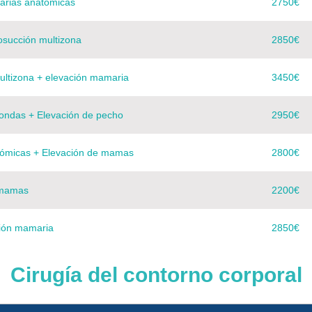
arias anatómicas
2750€
posucción multizona
2850€
multizona + elevación mamaria
3450€
ondas + Elevación de pecho
2950€
ómicas + Elevación de mamas
2800€
 mamas
2200€
ión mamaria
2850€
Cirugía del contorno corporal