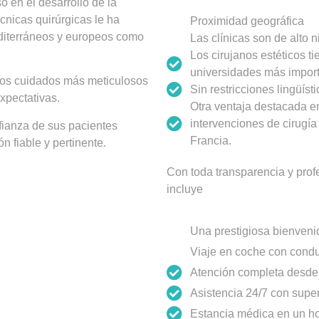
o en el desarrollo de la
écnicas quirúrgicas le ha
Proximidad geográfica
editerráneos y europeos como
Las clínicas son de alto 
Los cirujanos estéticos t
universidades más import
 los cuidados más meticulosos
Sin restricciones lingüíst
xpectativas.
Otra ventaja destacada e
intervenciones de cirugí
fianza de sus pacientes
Francia.
 fiable y pertinente.
Con toda transparencia y prof
incluye
Una prestigiosa bienveni
Viaje en coche con condu
Atención completa desde e
Asistencia 24/7 con supe
Estancia médica en un hot