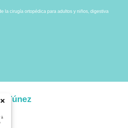
e la cirugía ortopédica para adultos y niños, digestiva
en Túnez
r à
e