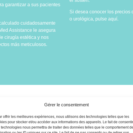
el sostén.
ara garantizar a sus pacientes
Si desea conocer los precios d
o urológica, pulse aquí.
n calculado cuidadosamente
. Med Assistance le asegura
 cirugía estética y nos
ctos más meticulosos.
e precios de la cirugía estética 
Gérer le consentement
r offrir les meilleures expériences, nous utilisons des technologies telles que les
a estética en Túnez fórmula todo incluido:
kies pour stocker et/ou accéder aux informations des appareils. Le fait de consenti
 technologies nous permettra de traiter des données telles que le comportement d
igation ou les ID uniques sur ce site. Le fait de ne pas consentir ou de retirer son