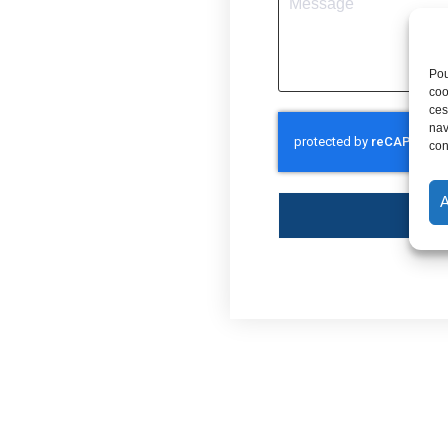
Pou
coo
ces
nav
con