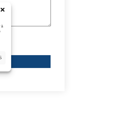
r à
e
S