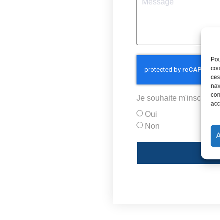
Pou
coo
ces
nav
con
Je souhaite m'inscrire e
acc
Oui
Non