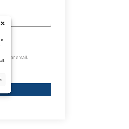
r à
e
ance par email.
ail.
S