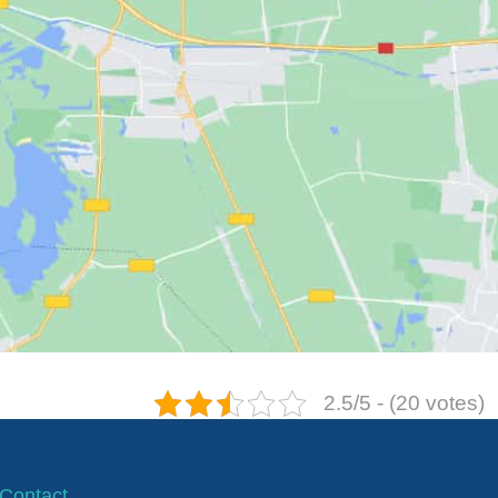
×
2.5/5 - (20 votes)
Contact