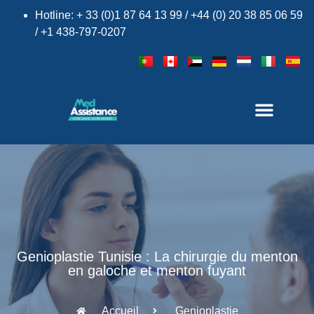
Hotline: + 33 (0)1 87 64 13 99 / +44 (0) 20 38 85 06 59
/ +1 438-797-0207
Genioplastie Tunisie : La chirurgie du menton
en galoche et menton fuyant
Accueil
Genioplastie