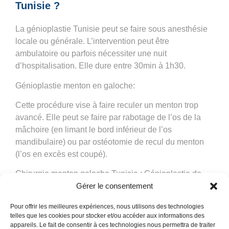
Tunisie ?
La
génioplastie
Tunisie peut se faire sous anesthésie
locale ou générale. L’intervention peut être
ambulatoire ou parfois nécessiter une nuit
d’hospitalisation. Elle dure entre 30min à 1h30.
Génioplastie menton en galoche
:
Cette procédure vise à faire reculer un menton trop
avancé. Elle peut se faire par rabotage de l’os de la
mâchoire (en limant le bord inférieur de l’os
mandibulaire) ou par ostéotomie de recul du menton
(l’os en excès est coupé).
Chirurgie menton galoche Tunisie : Génioplastie de
recul
:
Gérer le consentement
Cette procédure vise à faire reculer un menton trop
Pour offrir les meilleures expériences, nous utilisons des technologies
telles que les cookies pour stocker et/ou accéder aux informations des
avancé, appelé aussi menton saillant. Elle peut se
appareils. Le fait de consentir à ces technologies nous permettra de traiter