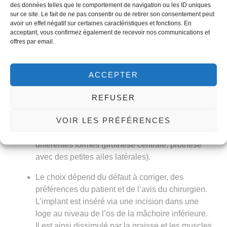
faire par rabotage de l’os de la mâchoire (en limant le
des données telles que le comportement de navigation ou les ID uniques
bord inférieur de l’os mandibulaire) ou par ostéotomie
sur ce site. Le fait de ne pas consentir ou de retirer son consentement peut
avoir un effet négatif sur certaines caractéristiques et fonctions. En
de recul du menton (l’os en excès est coupé).
acceptant, vous confirmez également de recevoir nos communications et
offres par email.
Chirurgie menton fuyant Tunisie : Génioplastie
d’avancement :
ACCEPTER
Cette procédure peut se faire suivant deux techniques
:
REFUSER
Prothèse menton (pose d’implants). Les
prothèses peuvent être soit en silicone ou en
VOIR LES PRÉFÉRENCES
Medpor (POREX), et se présentent sous
différentes formes (prothèse centrale, prothèse
avec des petites ailes latérales).
Le choix dépend du défaut à corriger, des
préférences du patient et de l’avis du chirurgien.
L’implant est inséré via une incision dans une
loge au niveau de l’os de la mâchoire inférieure.
Il est ainsi dissimulé par la graisse et les muscles