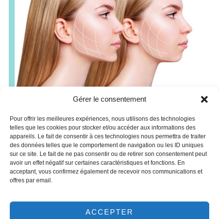
Gérer le consentement
Bichetomie en Tunisie : Pour quel
Pour offrir les meilleures expériences, nous utilisons des technologies
patient?
telles que les cookies pour stocker et/ou accéder aux informations des
appareils. Le fait de consentir à ces technologies nous permettra de traiter
des données telles que le comportement de navigation ou les ID uniques
Le principal avantage de la
bichetomie
réside au
sur ce site. Le fait de ne pas consentir ou de retirer son consentement peut
niveau la structure et ses ombres du visage: ce
avoir un effet négatif sur certaines caractéristiques et fonctions. En
procédé est indiqué pour éliminer les rondeurs de
acceptant, vous confirmez également de recevoir nos communications et
offres par email.
l’enfance.
Durcir un visage trop rond.
Marquer une mâchoire trop peu visible.
ACCEPTER